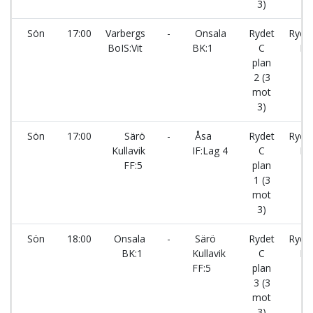
3)
Sön
17:00
Varbergs
-
Onsala
Rydet
Ryde
BoIS:Vit
BK:1
C
IP
plan
2 (3
mot
3)
Sön
17:00
Särö
-
Åsa
Rydet
Ryde
Kullavik
IF:Lag 4
C
IP
FF:5
plan
1 (3
mot
3)
Sön
18:00
Onsala
-
Särö
Rydet
Ryde
BK:1
Kullavik
C
IP
FF:5
plan
3 (3
mot
3)