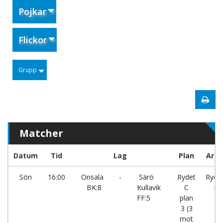
Pojkar
Flickor
Grupp
Matcher
Datum
Tid
Lag
Plan
Aren
Sön
16:00
Onsala
-
Särö
Rydet
Ryde
BK:8
Kullavik
C
IP
FF:5
plan
3 (3
mot