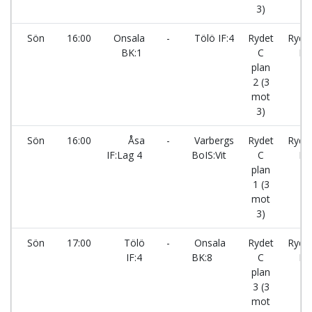
3)
Sön
16:00
Onsala
-
Tölö IF:4
Rydet
Ryde
BK:1
C
IP
plan
2 (3
mot
3)
Sön
16:00
Åsa
-
Varbergs
Rydet
Ryde
IF:Lag 4
BoIS:Vit
C
IP
plan
1 (3
mot
3)
Sön
17:00
Tölö
-
Onsala
Rydet
Ryde
IF:4
BK:8
C
IP
plan
3 (3
mot