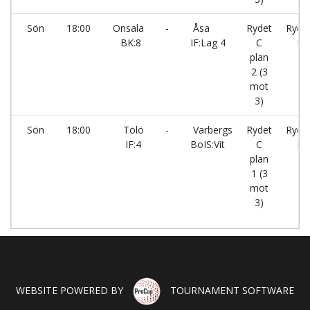
Sön
18:00
Onsala
-
Åsa
Rydet
Ryde
BK:8
IF:Lag 4
C
IP
plan
2 (3
mot
3)
Sön
18:00
Tölö
-
Varbergs
Rydet
Ryde
IF:4
BoIS:Vit
C
IP
plan
1 (3
mot
3)
WEBSITE POWERED BY
TOURNAMENT SOFTWARE