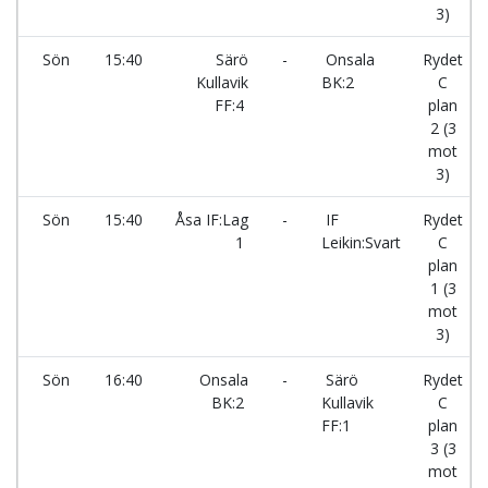
3)
Sön
15:40
Särö
-
Onsala
Rydet
Kullavik
BK:2
C
FF:4
plan
2 (3
mot
3)
Sön
15:40
Åsa IF:Lag
-
IF
Rydet
1
Leikin:Svart
C
plan
1 (3
mot
3)
Sön
16:40
Onsala
-
Särö
Rydet
BK:2
Kullavik
C
FF:1
plan
3 (3
mot