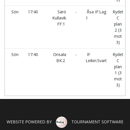
Sön
17:40
Särö
-
Åsa IF:Lag
Rydet
Kullavik
1
C
FF:1
plan
2 (3
mot
3)
Sön
17:40
Onsala
-
IF
Rydet
BK:2
Leikin:Svart
C
plan
1 (3
mot
3)
WEBSITE POWERED BY
TOURNAMENT SOFTWARE