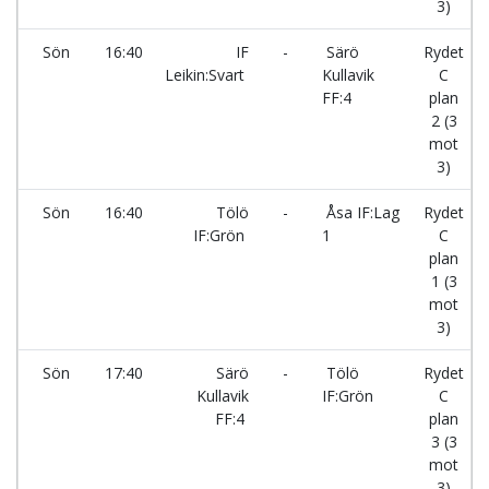
3)
Sön
16:40
IF
-
Särö
Rydet
Leikin:Svart
Kullavik
C
FF:4
plan
2 (3
mot
3)
Sön
16:40
Tölö
-
Åsa IF:Lag
Rydet
IF:Grön
1
C
plan
1 (3
mot
3)
Sön
17:40
Särö
-
Tölö
Rydet
Kullavik
IF:Grön
C
FF:4
plan
3 (3
mot
3)