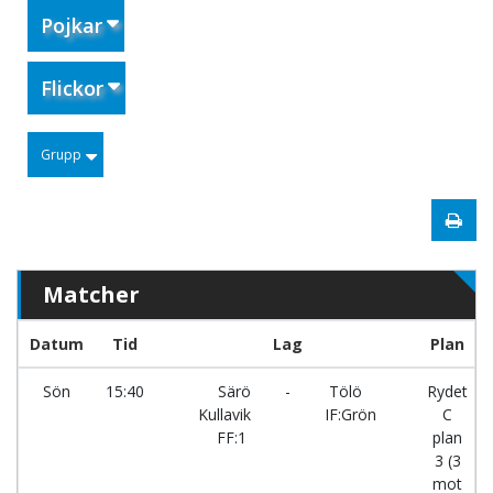
Pojkar
Flickor
Grupp
Matcher
Datum
Tid
Lag
Plan
Sön
15:40
Särö
-
Tölö
Rydet
Kullavik
IF:Grön
C
FF:1
plan
3 (3
mot