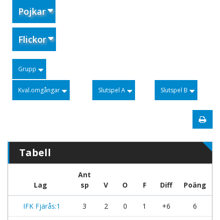
Pojkar
Flickor
Grupp
Kval.omgångar
Slutspel A
Slutspel B
Tabell
Ant
Lag
sp
V
O
F
Diff
Poäng
IFK Fjärås:1
3
2
0
1
+6
6