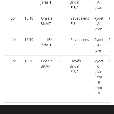
Fjärås:1
Billdal
A-
IF:Blå
plan
Lör
15:10
Onsala
-
Sävedalens
Rydet
Ry
BK:VIT
IF:3
A-
plan
Lör
16:50
IFK
-
Sävedalens
Rydet
Ry
Fjärås:1
IF:3
A-
plan
Lör
18:30
Onsala
-
Hovås
Rydet
Ry
BK:VIT
Billdal
C-
IF:Blå
plan
Stor
9
mot
9