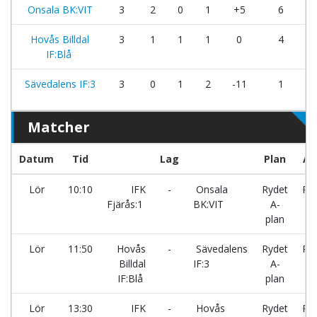
Onsala BK:VIT
3
2
0
1
+5
6
Hovås Billdal
3
1
1
1
0
4
IF:Blå
Sävedalens IF:3
3
0
1
2
-11
1
Matcher
Datum
Tid
Lag
Plan
Ar
Lör
10:10
IFK
-
Onsala
Rydet
Ry
Fjärås:1
BK:VIT
A-
plan
Lör
11:50
Hovås
-
Sävedalens
Rydet
Ry
Billdal
IF:3
A-
IF:Blå
plan
Lör
13:30
IFK
-
Hovås
Rydet
Ry