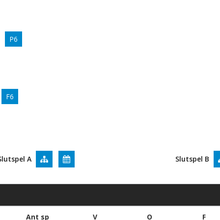
P6
F6
Slutspel A
Slutspel B
Ant sp
V
O
F