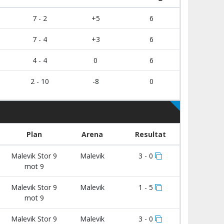
7 - 2
+5
6
7 - 4
+3
6
4 - 4
0
6
2 - 10
-8
0
Plan
Arena
Resultat
Malevik Stor 9
Malevik
3 - 0
mot 9
Malevik Stor 9
Malevik
1 - 5
mot 9
Malevik Stor 9
Malevik
3 - 0