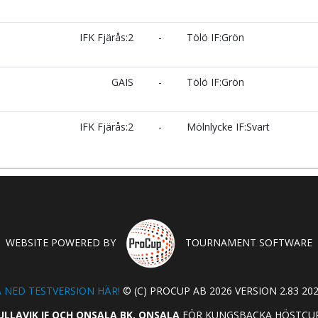
IFK Fjärås:2
-
Tölö IF:Grön
GAIS
-
Tölö IF:Grön
IFK Fjärås:2
-
Mölnlycke IF:Svart
WEBSITE POWERED BY
TOURNAMENT SOFTWARE
 NED TESTVERSION HÄR!
© (C) PROCUP AB 2026 VERSION 2.83 202
ULLAVIK IF OCH ONSALA BK, ONSALA
FÖR KUNGSBACKA HÖSTCUP 