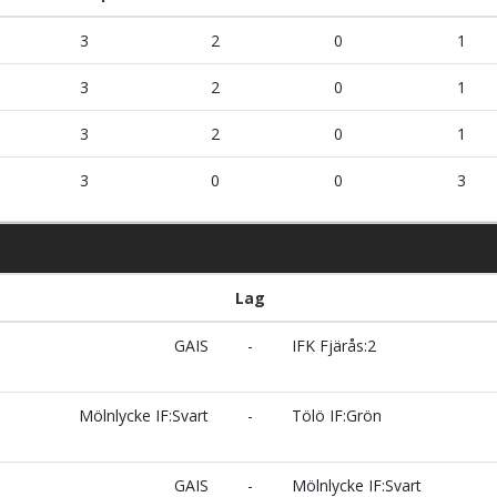
3
2
0
1
3
2
0
1
3
2
0
1
3
0
0
3
Lag
GAIS
-
IFK Fjärås:2
Mölnlycke IF:Svart
-
Tölö IF:Grön
GAIS
-
Mölnlycke IF:Svart