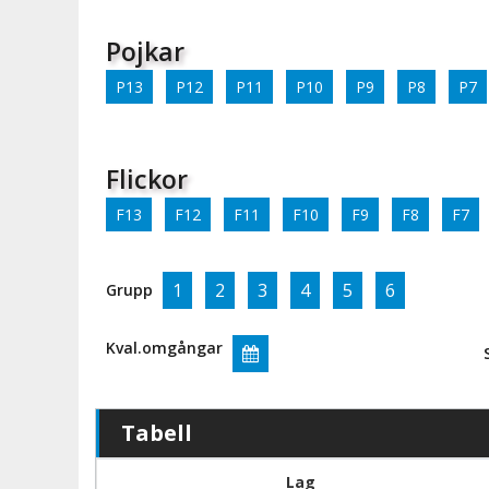
Pojkar
P13
P12
P11
P10
P9
P8
P7
Flickor
F13
F12
F11
F10
F9
F8
F7
1
2
3
4
5
6
Grupp
Kval.omgångar
Tabell
Lag