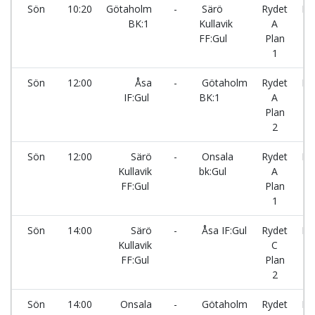
Sön
10:20
Götaholm
-
Särö
Rydet
Ry
BK:1
Kullavik
A
FF:Gul
Plan
1
Sön
12:00
Åsa
-
Götaholm
Rydet
Ry
IF:Gul
BK:1
A
Plan
2
Sön
12:00
Särö
-
Onsala
Rydet
Ry
Kullavik
bk:Gul
A
FF:Gul
Plan
1
Sön
14:00
Särö
-
Åsa IF:Gul
Rydet
Ry
Kullavik
C
FF:Gul
Plan
2
Sön
14:00
Onsala
-
Götaholm
Rydet
Ry