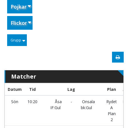
Pojkar
Flickor
Grupp
Matcher
Datum
Tid
Lag
Plan
Ar
Sön
10:20
Åsa
-
Onsala
Rydet
Ry
IF:Gul
bk:Gul
A
Plan
2