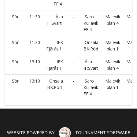
FF:4
Sön
11:30
Åsa
-
Särö
Malevik
Malev
IF:Svart
Kullavik
plan 4
FF:4
Sön
11:30
IFK
-
Onsala
Malevik
Malev
Fjärås:1
BK:Röd
plan 1
Sön
13:10
IFK
-
Åsa
Malevik
Malev
Fjärås:1
IF:Svart
plan 4
Sön
13:10
Onsala
-
Särö
Malevik
Malev
BK:Röd
Kullavik
plan 1
FF:4
WEBSITE POWERED BY
TOURNAMENT SOFTWARE