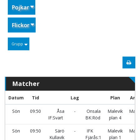
Pojkar
Flickor
Grupp
Matcher
Datum
Tid
Lag
Plan
Are
Sön
09:50
Åsa
-
Onsala
Malevik
Malev
IF:Svart
BK:Röd
plan 4
Sön
09:50
Särö
-
IFK
Malevik
Malev
Kullavik
Fjärås:1
plan 1