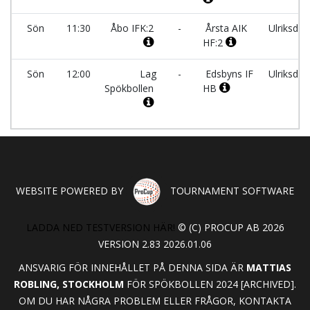
Sön
11:30
Åbo IFK:2
-
Årsta AIK
Ulriksdal
HF:2
Sön
12:00
Lag
-
Edsbyns IF
Ulriksdal
Spökbollen
HB
WEBSITE POWERED BY
TOURNAMENT SOFTWARE
LADDA NED TESTVERSION HÄR!
© (C) PROCUP AB 2026
VERSION 2.83 2026.01.06
ANSVARIG FÖR INNEHÅLLET PÅ DENNA SIDA ÄR
MATTIAS
ROBLING, STOCKHOLM
FÖR SPÖKBOLLEN 2024 [ARCHIVED].
OM DU HAR NÅGRA PROBLEM ELLER FRÅGOR, KONTAKTA