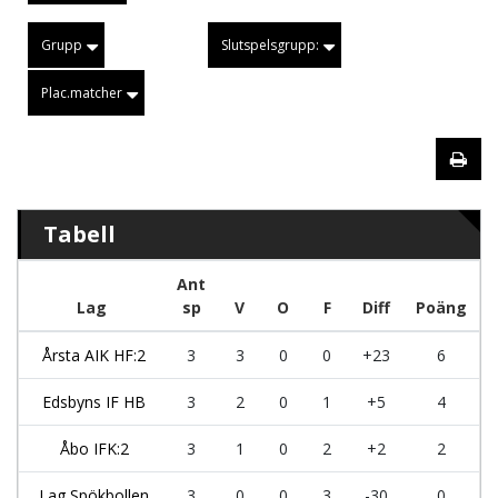
Grupp
Slutspelsgrupp:
Plac.matcher
Tabell
Ant
Lag
sp
V
O
F
Diff
Poäng
Årsta AIK HF:2
3
3
0
0
+23
6
Edsbyns IF HB
3
2
0
1
+5
4
Åbo IFK:2
3
1
0
2
+2
2
Lag Spökbollen
3
0
0
3
-30
0