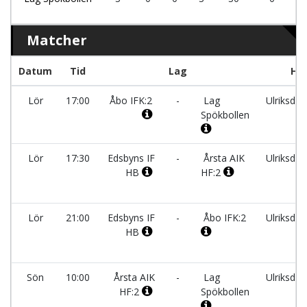
Matcher
Datum
Tid
Lag
Hal
Lör
17:00
Åbo IFK:2
-
Lag
Ulriksdal
Spökbollen
Lör
17:30
Edsbyns IF
-
Årsta AIK
Ulriksdal
HB
HF:2
Lör
21:00
Edsbyns IF
-
Åbo IFK:2
Ulriksdal
HB
Sön
10:00
Årsta AIK
-
Lag
Ulriksdal
HF:2
Spökbollen