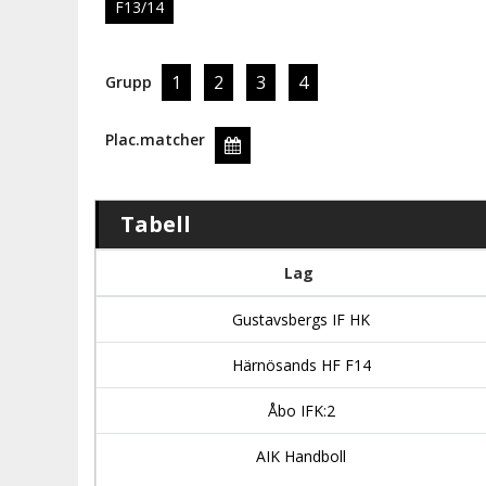
F13/14
1
2
3
4
Grupp
Plac.matcher
Tabell
Lag
Gustavsbergs IF HK
Härnösands HF F14
Åbo IFK:2
AIK Handboll