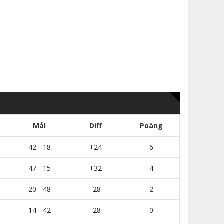
Mål
Diff
Poäng
42 - 18
+24
6
47 - 15
+32
4
20 - 48
-28
2
14 - 42
-28
0