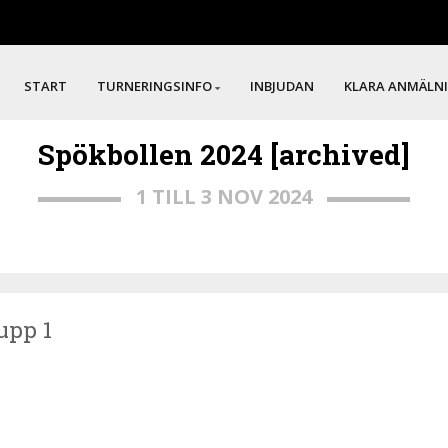
START
TURNERINGSINFO
INBJUDAN
KLARA ANMÄLN
Spökbollen 2024 [archived]
1 TILL 3 NOV 2024
rupp 1