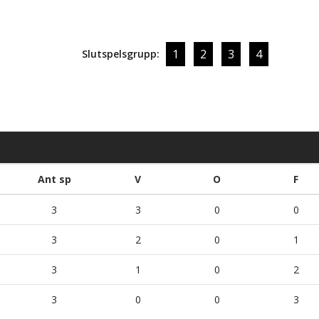
1
2
3
4
Slutspelsgrupp:
Ant sp
V
O
F
3
3
0
0
3
2
0
1
3
1
0
2
3
0
0
3