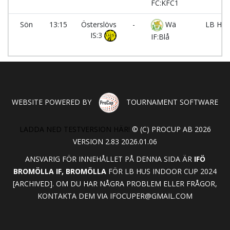
FC:KFC1
Sön
13:15
Österslövs
-
Wä
LB Hus
IS:3
IF:Blå
WEBSITE POWERED BY
TOURNAMENT SOFTWARE
LADDA NED TESTVERSION HÄR!
© (C) PROCUP AB 2026
VERSION 2.83 2026.01.06
ANSVARIG FÖR INNEHÅLLET PÅ DENNA SIDA ÄR
IFÖ
BROMÖLLA IF, BROMÖLLA
FÖR LB HUS INDOOR CUP 2024
[ARCHIVED]. OM DU HAR NÅGRA PROBLEM ELLER FRÅGOR,
KONTAKTA DEM VIA
IFOCUPER@GMAIL.COM