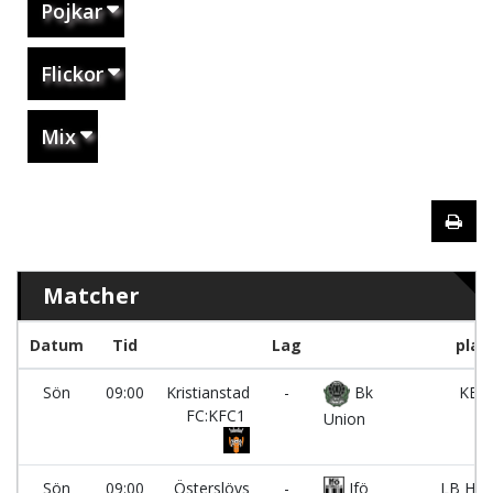
Pojkar
Flickor
Mix
Matcher
Datum
Tid
Lag
plan
Sön
09:00
Kristianstad
-
Bk
KET
FC:KFC1
Union
Sön
09:00
Österslövs
-
Ifö
LB Hus