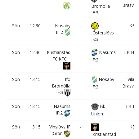
Brasvä
Bromölla
IF:3
Sön
12:30
Nosaby
-
KET
IF:2
Österslövs
IS:3
Sön
12:30
Kristianstad
-
Näsums
LB Hus
FC:KFC1
IF:2
Sön
13:15
Ifö
-
Nosaby
Vilans
Bromölla
Brasvä
IF:2
IF:3
Sön
13:15
Näsums
-
Bk
LB Hu
IF:2
Union
Sön
13:15
Vinslövs IF
-
KET
:Grön
Kristianstad