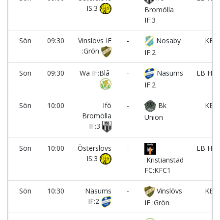
IS:3
Bromölla
IF:3
Sön
09:30
Vinslövs IF
-
Nosaby
KET
:Grön
IF:2
Sön
09:30
Wä IF:Blå
-
Näsums
LB Hus
IF:2
Sön
10:00
Ifö
-
Bk
KET
Bromölla
Union
IF:3
Sön
10:00
Österslövs
-
LB Hus
IS:3
Kristianstad
FC:KFC1
Sön
10:30
Näsums
-
Vinslövs
KET
IF:2
IF :Grön