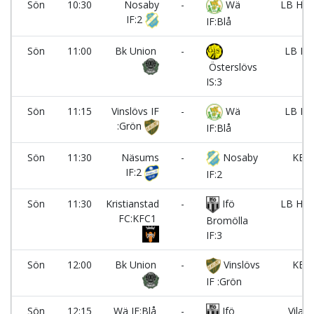
Sön
10:30
Nosaby
-
Wä
LB Hus
IF:2
IF:Blå
Sön
11:00
Bk Union
-
LB Hu
Österslövs
IS:3
Sön
11:15
Vinslövs IF
-
Wä
LB Hu
:Grön
IF:Blå
Sön
11:30
Näsums
-
Nosaby
KET
IF:2
IF:2
Sön
11:30
Kristianstad
-
Ifö
LB Hus
FC:KFC1
Bromölla
IF:3
Sön
12:00
Bk Union
-
Vinslövs
KET
IF :Grön
Sön
12:15
Wä IF:Blå
-
Ifö
Vilans