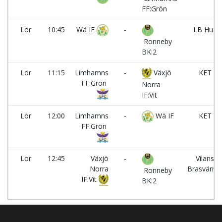
FF:Grön
Lör
10:45
Wä IF
-
LB Hus
Ronneby
BK:2
Lör
11:15
Limhamns
-
Växjö
KET
FF:Grön
Norra
IF:Vit
Lör
12:00
Limhamns
-
Wä IF
KET
FF:Grön
Lör
12:45
Växjö
-
Vilans
Norra
Brasvärm
Ronneby
IF:Vit
BK:2