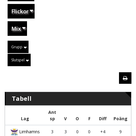
Flickor
Mix
Grupp
Slutspel
Tabell
Ant
Lag
sp
V
O
F
Diff
Poäng
Limhamns
3
3
0
0
+4
9