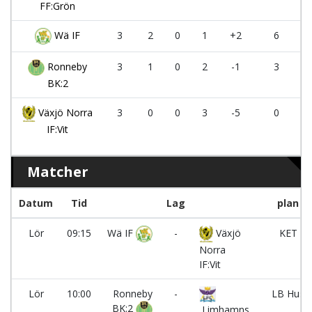
FF:Grön
Wä IF
3
2
0
1
+2
6
Ronneby
3
1
0
2
-1
3
BK:2
Växjö Norra
3
0
0
3
-5
0
IF:Vit
Matcher
Datum
Tid
Lag
plan
Lör
09:15
Wä IF
-
Växjö
KET
Norra
IF:Vit
Lör
10:00
Ronneby
-
LB Hus
BK:2
Limhamns