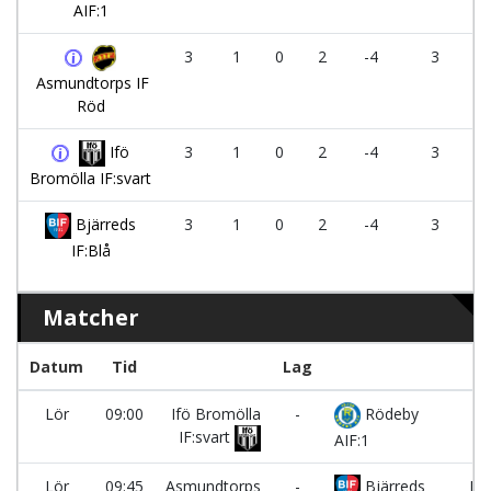
AIF:1
3
1
0
2
-4
3
Asmundtorps IF
Röd
Ifö
3
1
0
2
-4
3
Bromölla IF:svart
Bjärreds
3
1
0
2
-4
3
IF:Blå
Matcher
Datum
Tid
Lag
p
Lör
09:00
Ifö Bromölla
-
Rödeby
K
IF:svart
AIF:1
Lör
09:45
Asmundtorps
-
Bjärreds
LB