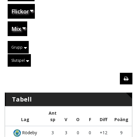
Flickor
Mix
Grupp
Slutspel
Tabell
Ant
Lag
sp
V
O
F
Diff
Poäng
Rödeby
3
3
0
0
+12
9