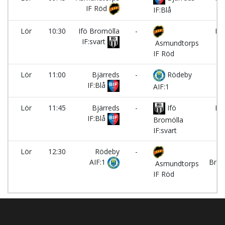
IF Röd
IF:Blå
Lör
10:30
Ifö Bromölla
-
LB
IF:svart
Asmundtorps
IF Röd
Lör
11:00
Bjärreds
-
Rödeby
K
IF:Blå
AIF:1
Lör
11:45
Bjärreds
-
Ifö
LB
IF:Blå
Bromölla
IF:svart
Lör
12:30
Rödeby
-
Vi
AIF:1
Bras
Asmundtorps
IF Röd