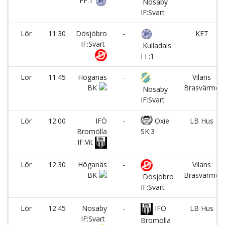
FF:1
Nosaby
IF:Svart
Lör
11:30
Dösjöbro
-
KET
IF:Svart
Kulladals
FF:1
Lör
11:45
Höganäs
-
Vilans
BK
Brasvärme
Nosaby
IF:Svart
Lör
12:00
IFÖ
-
Oxie
LB Hus
Bromölla
SK:3
IF:Vit
Lör
12:30
Höganäs
-
Vilans
BK
Brasvärme
Dösjöbro
IF:Svart
Lör
12:45
Nosaby
-
IFÖ
LB Hus
IF:Svart
Bromölla