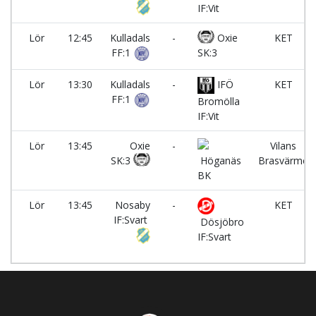
IF:Vit
Lör
12:45
Kulladals
-
Oxie
KET
FF:1
SK:3
Lör
13:30
Kulladals
-
IFÖ
KET
FF:1
Bromölla
IF:Vit
Lör
13:45
Oxie
-
Vilans
SK:3
Höganäs
Brasvärme
BK
Lör
13:45
Nosaby
-
KET
IF:Svart
Dösjöbro
IF:Svart