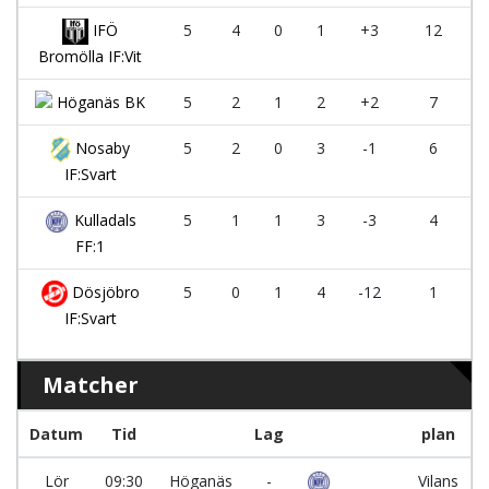
IFÖ
5
4
0
1
+3
12
Bromölla IF:Vit
Höganäs BK
5
2
1
2
+2
7
Nosaby
5
2
0
3
-1
6
IF:Svart
Kulladals
5
1
1
3
-3
4
FF:1
Dösjöbro
5
0
1
4
-12
1
IF:Svart
Matcher
Datum
Tid
Lag
plan
Lör
09:30
Höganäs
-
Vilans