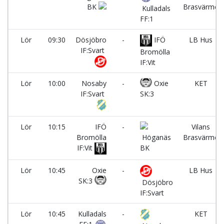
BK
Brasvärme
Kulladals
FF:1
Lör
09:30
Dösjöbro
-
IFÖ
LB Hus
IF:Svart
Bromölla
IF:Vit
Lör
10:00
Nosaby
-
Oxie
KET
IF:Svart
SK:3
Lör
10:15
IFÖ
-
Vilans
Bromölla
Höganäs
Brasvärme
IF:Vit
BK
Lör
10:45
Oxie
-
LB Hus
SK:3
Dösjöbro
IF:Svart
Lör
10:45
Kulladals
-
KET