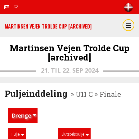
MARTINSEN VEJEN TROLDE CUP [ARCHIVED]
Martinsen Vejen Trolde Cup
[archived]
21. TIL 22. SEP 2024
Puljeinddeling
» U11 C » Finale
Drenge
Pulje
Slutspilspulje