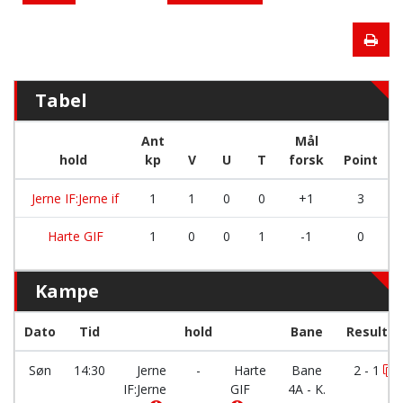
Tabel
Ant
Mål
hold
kp
V
U
T
forsk
Point
Jerne IF:Jerne if
1
1
0
0
+1
3
Harte GIF
1
0
0
1
-1
0
Kampe
Dato
Tid
hold
Bane
Resultat
Søn
14:30
Jerne
-
Harte
Bane
2 - 1
IF:Jerne
GIF
4A - K.