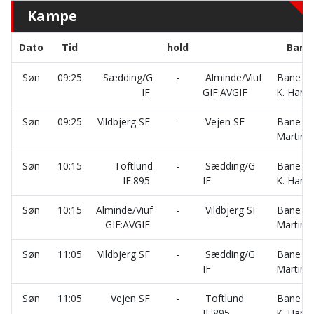
Kampe
Dato
Tid
hold
Bane
Søn
09:25
Sædding/G
-
Alminde/Viuf
Bane 4A
IF
GIF:AVGIF
K. Hans
Søn
09:25
Vildbjerg SF
-
Vejen SF
Bane 6A
Martins
Søn
10:15
Toftlund
-
Sædding/G
Bane 4A
IF:895
IF
K. Hans
Søn
10:15
Alminde/Viuf
-
Vildbjerg SF
Bane 6A
GIF:AVGIF
Martins
Søn
11:05
Vildbjerg SF
-
Sædding/G
Bane 6A
IF
Martins
Søn
11:05
Vejen SF
-
Toftlund
Bane 4A
IF:895
K. Hans