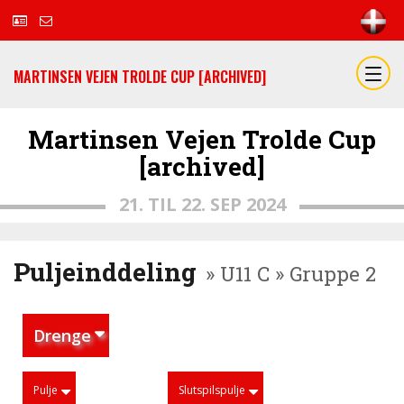
MARTINSEN VEJEN TROLDE CUP [ARCHIVED]
Martinsen Vejen Trolde Cup
[archived]
21. TIL 22. SEP 2024
Puljeinddeling
» U11 C » Gruppe 2
Drenge
Pulje
Slutspilspulje