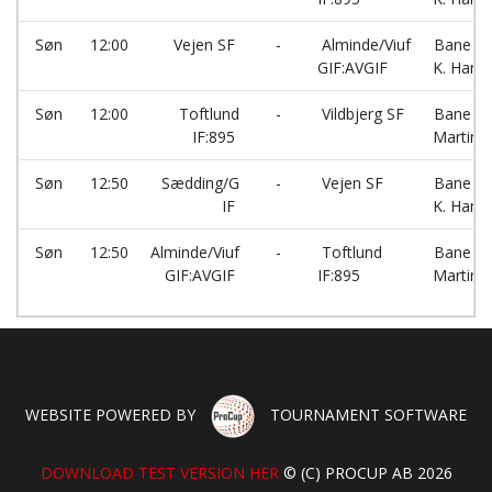
Søn
12:00
Vejen SF
-
Alminde/Viuf
Bane 4A
GIF:AVGIF
K. Hans
Søn
12:00
Toftlund
-
Vildbjerg SF
Bane 6A
IF:895
Martins
Søn
12:50
Sædding/G
-
Vejen SF
Bane 4A
IF
K. Hans
Søn
12:50
Alminde/Viuf
-
Toftlund
Bane 6A
GIF:AVGIF
IF:895
Martins
WEBSITE POWERED BY
TOURNAMENT SOFTWARE
DOWNLOAD TEST VERSION HER
© (C) PROCUP AB 2026