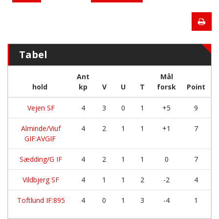
Tabel
Ant
Mål
hold
kp
V
U
T
forsk
Point
Vejen SF
4
3
0
1
+5
9
Alminde/Viuf
4
2
1
1
+1
7
GIF:AVGIF
Sædding/G IF
4
2
1
1
0
7
Vildbjerg SF
4
1
1
2
-2
4
Toftlund IF:895
4
0
1
3
-4
1