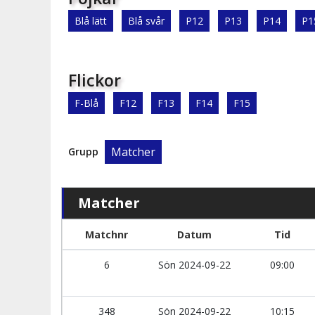
Blå lätt
Blå svår
P12
P13
P14
P1
Flickor
F-Blå
F12
F13
F14
F15
Matcher
Grupp
Matcher
Matchnr
Datum
Tid
6
Sön 2024-09-22
09:00
348
Sön 2024-09-22
10:15