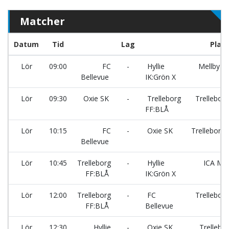
Matcher
Datum
Tid
Lag
Plan
Lör
09:00
FC
-
Hyllie
Mellby G
Bellevue
IK:Grön X
Lör
09:30
Oxie SK
-
Trelleborg
Trellebor
FF:BLÅ
Lör
10:15
FC
-
Oxie SK
Trellebor
Bellevue
Lör
10:45
Trelleborg
-
Hyllie
ICA Max
FF:BLÅ
IK:Grön X
Lör
12:00
Trelleborg
-
FC
Trellebor
FF:BLÅ
Bellevue
Lör
12:30
Hyllie
-
Oxie SK
Trellebo