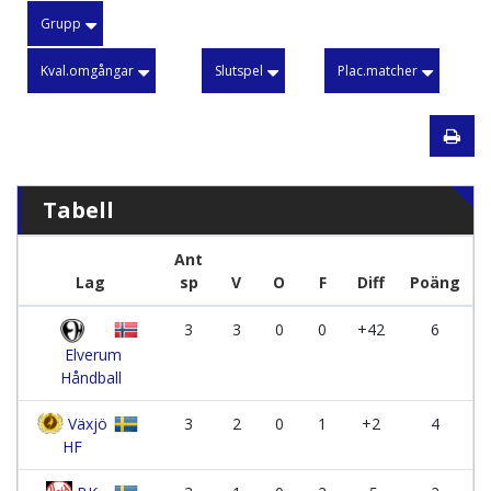
Grupp
Kval.omgångar
Slutspel
Plac.matcher
Tabell
Ant
Lag
sp
V
O
F
Diff
Poäng
3
3
0
0
+42
6
Elverum
Håndball
Växjö
3
2
0
1
+2
4
HF