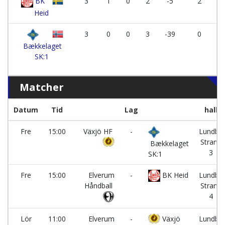
BK
3
1
0
2
-5
2
Heid
3
0
0
3
-39
0
Bækkelaget
SK:1
Matcher
Datum
Tid
Lag
hall
Fre
15:00
Växjö HF
-
Lundby
Strand
Bækkelaget
3
SK:1
Fre
15:00
Elverum
-
BK Heid
Lundby
Håndball
Strand
4
Lör
11:00
Elverum
-
Växjö
Lundby