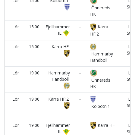
Lör
15:00
Kolbotn:1
-
Lun
Stra
Önnereds
HK
Lör
15:00
Fjellhammer
-
Kärra
Lun
IL
Stra
HF:2
Lör
15:00
Kärra HF
-
Lun
Stra
Hammarby
Handboll
Lör
19:00
Hammarby
-
Lun
Handboll
Stra
Önnereds
HK
Lör
19:00
Kärra HF:2
-
Lun
Stra
Kolbotn:1
Lör
19:00
Fjellhammer
-
Kärra HF
Lun
IL
Stra