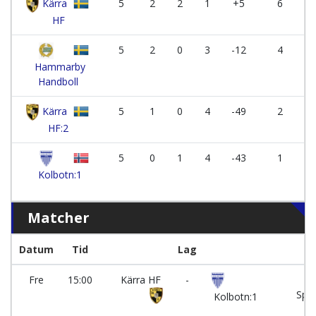
Kärra
5
2
2
1
+5
6
HF
5
2
0
3
-12
4
Hammarby
Handboll
Kärra
5
1
0
4
-49
2
HF:2
5
0
1
4
-43
1
Kolbotn:1
Matcher
Datum
Tid
Lag
ha
Fre
15:00
Kärra HF
-
Kä
Spor
Kolbotn:1