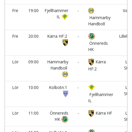
Fre
19:00
Fjellhammer
-
Valha
IL
Hammarby
Handboll
Fre
20:00
Kärra HF:2
-
Lillekä
Önnereds
HK
Lör
09:00
Hammarby
-
Kärra
Lun
Handboll
Stra
HF:2
Lör
10:00
Kolbotn:1
-
Lun
Stra
Fjellhammer
IL
Lör
11:00
Önnereds
-
Kärra HF
Lun
HK
Stra