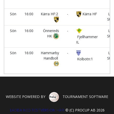
Sön
16:00
Kärra HF:2
-
Kärra HF
Lun
Stra
Sön
16:00
Önnereds
-
Lun
HK
Stra
Fjellhammer
IL
Sön
16:00
Hammarby
-
Lun
Handboll
Stra
Kolbotn:1
WEBSITE POWERED BY
TOURNAMENT SOFTWARE
LADDA NED TESTVERSION HÄR!
© (C) PROCUP AB 2026