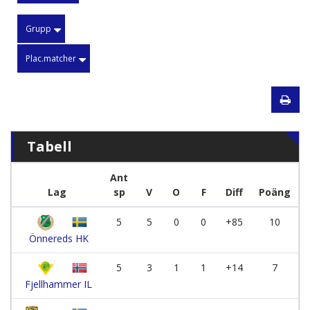
Grupp
Plac.matcher
Tabell
Ant
Lag
sp
V
O
F
Diff
Poäng
5
5
0
0
+85
10
Önnereds HK
5
3
1
1
+14
7
Fjellhammer IL