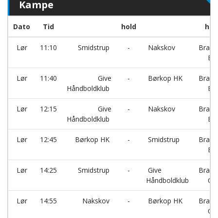
Kampe
Dato
Tid
hold
hal
Lør
11:10
Smidstrup
-
Nakskov
Brand
B
Lør
11:40
Give
-
Børkop HK
Brand
Håndboldklub
B
Lør
12:15
Give
-
Nakskov
Brand
Håndboldklub
B
Lør
12:45
Børkop HK
-
Smidstrup
Brand
B
Lør
14:25
Smidstrup
-
Give
Brand
Håndboldklub
C
Lør
14:55
Nakskov
-
Børkop HK
Brand
C