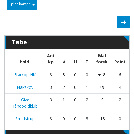
plac.kampe
Tabel
Ant
Mål
hold
kp
V
U
T
forsk
Point
Børkop HK
3
3
0
0
+18
6
Nakskov
3
2
0
1
+9
4
Give
3
1
0
2
-9
2
Håndboldklub
Smidstrup
3
0
0
3
-18
0