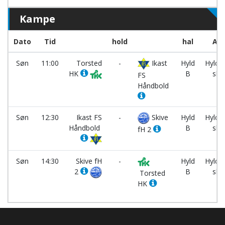
Kampe
Dato
Tid
hold
hal
Ar
Søn
11:00
Torsted
-
Ikast
Hyld
Hyldg
HK
B
sko
FS
Håndbold
Søn
12:30
Ikast FS
-
Skive
Hyld
Hyldg
Håndbold
B
sko
fH 2
Søn
14:30
Skive fH
-
Hyld
Hyldg
2
B
sko
Torsted
HK