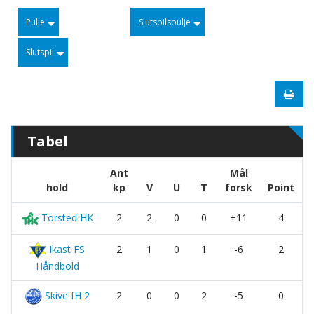
Pulje
Slutspilspulje
Slutspil
Tabel
Ant
Mål
hold
kp
V
U
T
forsk
Point
Torsted HK
2
2
0
0
+11
4
Ikast FS
2
1
0
1
-6
2
Håndbold
Skive fH 2
2
0
0
2
-5
0