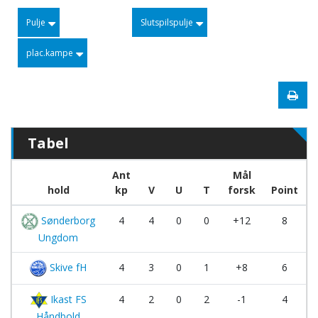
Pulje
Slutspilspulje
plac.kampe
Tabel
Ant
Mål
hold
kp
V
U
T
forsk
Point
Sønderborg
4
4
0
0
+12
8
Ungdom
Skive fH
4
3
0
1
+8
6
Ikast FS
4
2
0
2
-1
4
Håndbold