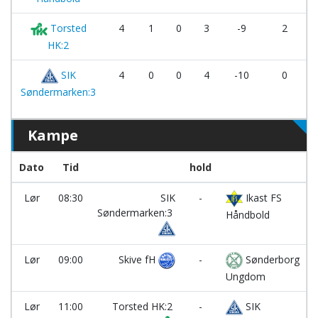
Torsted
4
1
0
3
-9
2
HK:2
SIK
4
0
0
4
-10
0
Søndermarken:3
Kampe
Dato
Tid
hold
Lør
08:30
SIK
-
Ikast FS
Søndermarken:3
Håndbold
Lør
09:00
Skive fH
-
Sønderborg
Ungdom
Lør
11:00
Torsted HK:2
-
SIK