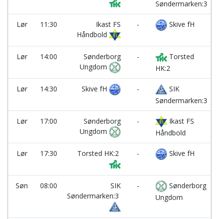
Søndermarken:3
Lør
11:30
Ikast FS
-
Skive fH
Håndbold
Lør
14:00
Sønderborg
-
Torsted
Ungdom
HK:2
Lør
14:30
Skive fH
-
SIK
Søndermarken:3
Lør
17:00
Sønderborg
-
Ikast FS
Ungdom
Håndbold
Lør
17:30
Torsted HK:2
-
Skive fH
Søn
08:00
SIK
-
Sønderborg
Søndermarken:3
Ungdom