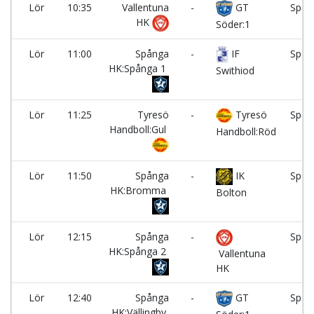
Lör
10:35
Vallentuna
-
GT
Spån
HK
Söder:1
Lör
11:00
Spånga
-
IF
Spån
HK:Spånga 1
Swithiod
Lör
11:25
Tyresö
-
Tyresö
Spån
Handboll:Gul
Handboll:Röd
Lör
11:50
Spånga
-
IK
Spån
HK:Bromma
Bolton
Lör
12:15
Spånga
-
Spån
HK:Spånga 2
Vallentuna
HK
Lör
12:40
Spånga
-
GT
Spån
HK:Vällingby