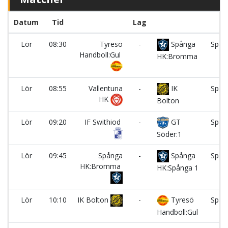
Datum
Tid
Lag
Lör
08:30
Tyresö
-
Spånga
Spån
Handboll:Gul
HK:Bromma
Lör
08:55
Vallentuna
-
IK
Spån
HK
Bolton
Lör
09:20
IF Swithiod
-
GT
Spån
Söder:1
Lör
09:45
Spånga
-
Spånga
Spån
HK:Bromma
HK:Spånga 1
Lör
10:10
IK Bolton
-
Tyresö
Spån
Handboll:Gul