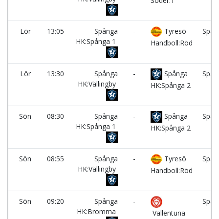
Söder:1
Lör
13:05
Spånga
-
Tyresö
Spån
HK:Spånga 1
Handboll:Röd
Lör
13:30
Spånga
-
Spånga
Spån
HK:Vällingby
HK:Spånga 2
Sön
08:30
Spånga
-
Spånga
Spån
HK:Spånga 1
HK:Spånga 2
Sön
08:55
Spånga
-
Tyresö
Spån
HK:Vällingby
Handboll:Röd
Sön
09:20
Spånga
-
Spån
HK:Bromma
Vallentuna