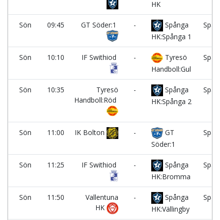
HK
Sön
09:45
GT Söder:1
-
Spånga
Spån
HK:Spånga 1
Sön
10:10
IF Swithiod
-
Tyresö
Spån
Handboll:Gul
Sön
10:35
Tyresö
-
Spånga
Spån
Handboll:Röd
HK:Spånga 2
Sön
11:00
IK Bolton
-
GT
Spån
Söder:1
Sön
11:25
IF Swithiod
-
Spånga
Spån
HK:Bromma
Sön
11:50
Vallentuna
-
Spånga
Spån
HK
HK:Vällingby