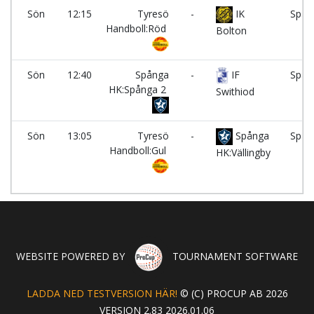
Sön
12:15
Tyresö
-
IK
Spån
Handboll:Röd
Bolton
Sön
12:40
Spånga
-
IF
Spån
HK:Spånga 2
Swithiod
Sön
13:05
Tyresö
-
Spånga
Spån
Handboll:Gul
HK:Vällingby
WEBSITE POWERED BY
TOURNAMENT SOFTWARE
LADDA NED TESTVERSION HÄR!
© (C) PROCUP AB 2026
VERSION 2.83 2026.01.06