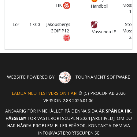
HK
Mosse
Handboll
1
Lör
17:00
Jakobsbergs
-
Stora
GOIF:P12
Mosse
Vassunda IF
2
WEBSITE POWERED BY
TOURNAMENT SOFTWARE
LADDA NED TESTVERSION HÄR!
© (C) PROCUP AB 2026
VERSION 2.83 2026.01.06
ANSVARIG FÖR INNEHÅLLET PÅ DENNA SIDA ÄR
SPÅNGA HK,
HÄSSELBY
FÖR VÄSTERORTSCUPEN 2024 [ARCHIVED]. OM DU
HAR NÅGRA PROBLEM ELLER FRÅGOR, KONTAKTA DEM VIA
INFO@VASTERORTSCUPEN.SE