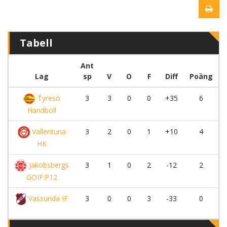
Tabell
Ant
Lag
sp
V
O
F
Diff
Poäng
Tyresö
3
3
0
0
+35
6
Handboll
Vallentuna
3
2
0
1
+10
4
HK
Jakobsbergs
3
1
0
2
-12
2
GOIF:P12
Vassunda IF
3
0
0
3
-33
0