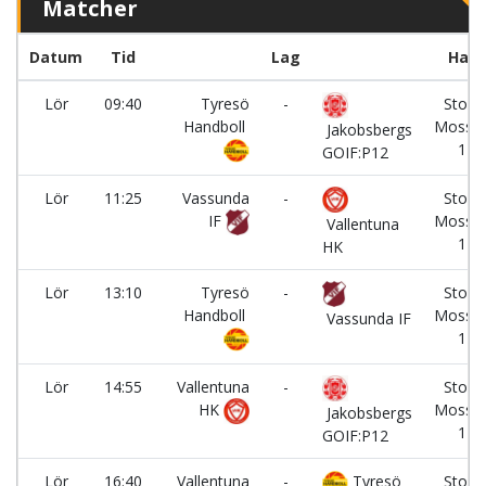
Matcher
Datum
Tid
Lag
Hall
Lör
09:40
Tyresö
-
Stora
Handboll
Mosse
Jakobsbergs
1
GOIF:P12
Lör
11:25
Vassunda
-
Stora
IF
Mosse
Vallentuna
1
HK
Lör
13:10
Tyresö
-
Stora
Handboll
Mosse
Vassunda IF
1
Lör
14:55
Vallentuna
-
Stora
HK
Mosse
Jakobsbergs
1
GOIF:P12
Lör
16:40
Vallentuna
-
Tyresö
Stora