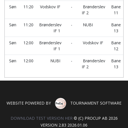
Søn
11:20
Vodskov IF
-
Brønderslev
Bane
IF 2
11
Søn
11:20
Brønderslev
-
NUBI
Bane
IF 1
13
Søn
12:00
Brønderslev
-
Vodskov IF
Bane
IF 1
12
Søn
12:00
NUBI
-
Brønderslev
Bane
IF 2
13
WEBSITE POWERED BY
TOURNAMENT SOFTWARE
DOWNLOAD TEST VERSION HER
© (C) PROCUP AB 2026
VERSION 2.83 2026.01.06