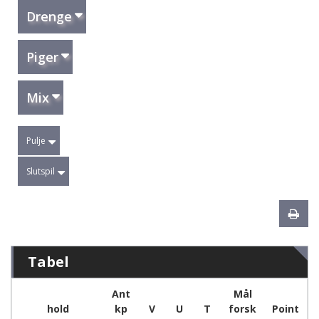
Drenge
Piger
Mix
Pulje
Slutspil
Tabel
Ant
Mål
hold
kp
V
U
T
forsk
Point