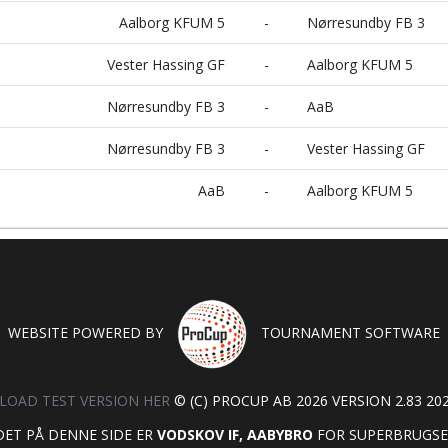
Aalborg KFUM 5
-
Nørresundby FB 3
Vester Hassing GF
-
Aalborg KFUM 5
Nørresundby FB 3
-
AaB
Nørresundby FB 3
-
Vester Hassing GF
AaB
-
Aalborg KFUM 5
WEBSITE POWERED BY
TOURNAMENT SOFTWARE
OAD TEST VERSION HER
© (C) PROCUP AB 2026 VERSION 2.83 202
DET PÅ DENNE SIDE ER
VODSKOV IF, AABYBRO
FOR SUPERBRUGSEN