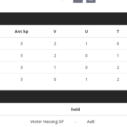
Ant kp
V
U
T
3
2
1
0
3
2
0
1
3
1
0
2
3
0
1
2
hold
Vester Hassing GF
-
AaB