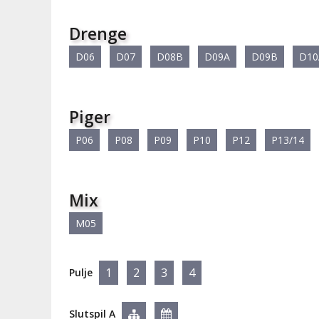
Drenge
D06
D07
D08B
D09A
D09B
D10
Piger
P06
P08
P09
P10
P12
P13/14
Mix
M05
1
2
3
4
Pulje
Slutspil A