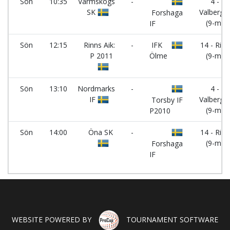
Sön
10:35
Värmskogs
-
4 -
SK
Valberge
Forshaga
(9-m)
IF
Sön
12:15
Rinns Aik:
-
IFK
14 - Rinn
P 2011
Ölme
(9-m)
Sön
13:10
Nordmarks
-
4 -
IF
Valberge
Torsby IF
(9-m)
P2010
Sön
14:00
Öna SK
-
14 - Rinn
(9-m)
Forshaga
IF
WEBSITE POWERED BY
TOURNAMENT SOFTWARE