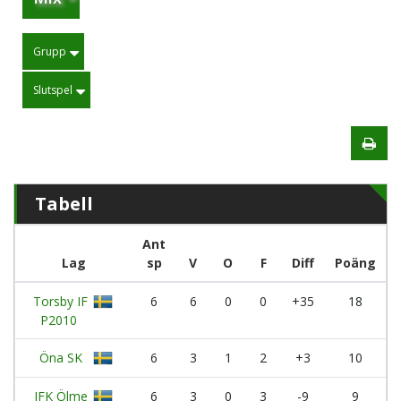
Grupp
Slutspel
Tabell
Ant
Lag
sp
V
O
F
Diff
Poäng
Torsby IF
6
6
0
0
+35
18
P2010
Öna SK
6
3
1
2
+3
10
IFK Ölme
6
3
0
3
-9
9