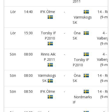
2011
Lör
14:40
IFK Ölme
-
14 - Rinn
(9-m)
Värmskogs
SK
Lör
15:30
Torsby IF
-
Öna
4 -
P2010
SK
Valberge
(9-m)
Sön
08:00
Rinns Aik:
-
4 -
P 2011
Valberge
Torsby IF
(9-m)
P2010
Sön
08:00
Värmskogs
-
Öna
14 - Rinn
SK
SK
(9-m)
Sön
08:50
IFK Ölme
-
14 - Rinn
(9-m)
Nordmarks
IF