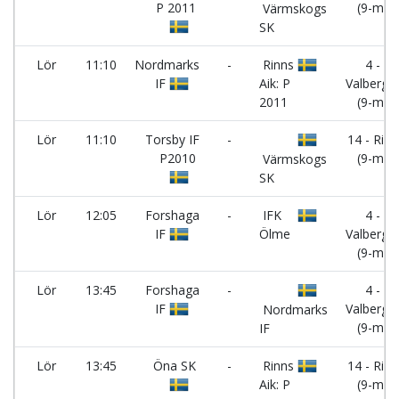
P 2011
(9-m)
Värmskogs
SK
Lör
11:10
Nordmarks
-
Rinns
4 -
IF
Aik: P
Valberge
2011
(9-m)
Lör
11:10
Torsby IF
-
14 - Rinn
P2010
(9-m)
Värmskogs
SK
Lör
12:05
Forshaga
-
IFK
4 -
IF
Ölme
Valberge
(9-m)
Lör
13:45
Forshaga
-
4 -
IF
Valberge
Nordmarks
(9-m)
IF
Lör
13:45
Öna SK
-
Rinns
14 - Rinn
Aik: P
(9-m)