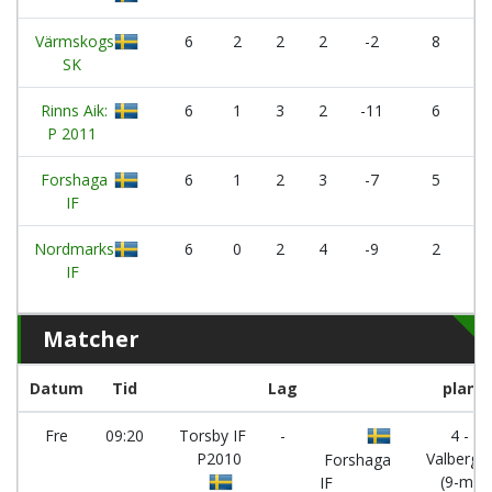
Värmskogs
6
2
2
2
-2
8
SK
Rinns Aik:
6
1
3
2
-11
6
P 2011
Forshaga
6
1
2
3
-7
5
IF
Nordmarks
6
0
2
4
-9
2
IF
Matcher
Datum
Tid
Lag
plan
Fre
09:20
Torsby IF
-
4 -
P2010
Valberge
Forshaga
(9-m)
IF