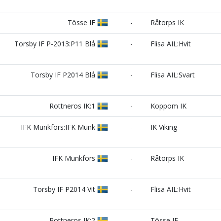
Tösse IF
-
Råtorps IK
Torsby IF P-2013:P11 Blå
-
Flisa AIL:Hvit
Torsby IF P2014 Blå
-
Flisa AIL:Svart
Rottneros IK:1
-
Koppom IK
IFK Munkfors:IFK Munk
-
IK Viking
IFK Munkfors
-
Råtorps IK
Torsby IF P2014 Vit
-
Flisa AIL:Hvit
Rottneros IK:2
-
Tösse IF