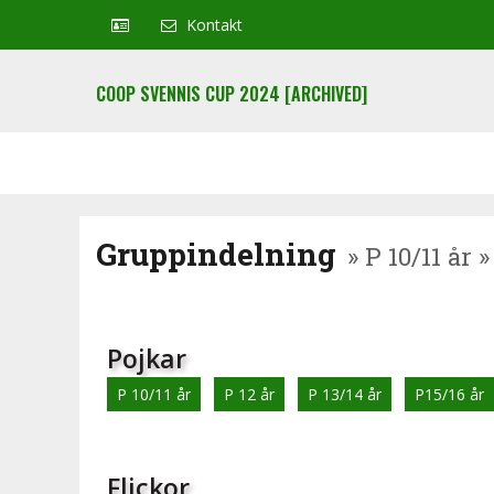
Kontakt
COOP SVENNIS CUP 2024 [ARCHIVED]
Gruppindelning
» P 10/11 år
Pojkar
P 10/11 år
P 12 år
P 13/14 år
P15/16 år
Flickor