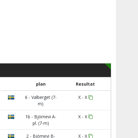
plan
Resultat
6 - Valberget (7-
X - X
m)
1b - Björnevi A-
X - X
pl. (7-m)
2 - Björnevi B-
X - X