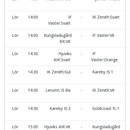
Ma
Lör
14:00
IF
-
IK Zenith:Svart
Väster:Svart
Ma
Lör
14:00
Kungsladugård
-
IF Väster:Vit
BK:Vit
Ma
Lör
14:30
Hjuviks
-
IF
AIK:Svart
Väster:Orange
Ma
Lör
14:30
IK Zenith:Gul
-
Kareby IS:1
Ma
Lör
14:30
Lerums IS lila
-
IK Zenith:Vit
Ma
Lör
14:30
Kareby IS:3
-
Goldcoast fc:1
Ma
Lör
15:00
Hjuviks AIK:Vit
-
Kungsladugård