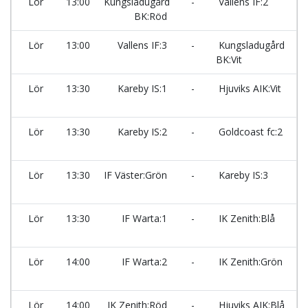
Lör
13:00
Kungsladugård
-
Vallens IF:2
BK:Röd
Ma
Lör
13:00
Vallens IF:3
-
Kungsladugård
BK:Vit
Ma
Lör
13:30
Kareby IS:1
-
Hjuviks AIK:Vit
Ma
Lör
13:30
Kareby IS:2
-
Goldcoast fc:2
Ma
Lör
13:30
IF Väster:Grön
-
Kareby IS:3
Ma
Lör
13:30
IF Warta:1
-
IK Zenith:Blå
Ma
Lör
14:00
IF Warta:2
-
IK Zenith:Grön
Ma
Lör
14:00
IK Zenith:Röd
-
Hjuviks AIK:Blå