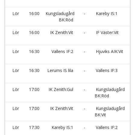
Ma
Lör
16:00
Kungsladugård
-
Kareby IS:1
BK:Röd
Ma
Lör
16:00
IK Zenith:Vit
-
IF Väster:Vit
Ma
Lör
16:30
Vallens IF:2
-
Hjuviks AIK:Vit
Ma
Lör
16:30
Lerums IS lila
-
Vallens IF:3
Ma
Lör
17:00
IK Zenith:Gul
-
Kungsladugård
BK:Röd
Ma
Lör
17:00
IK Zenith:Vit
-
Kungsladugård
BK:Vit
Ma
Lör
17:30
Kareby IS:1
-
Vallens IF:2
Ma