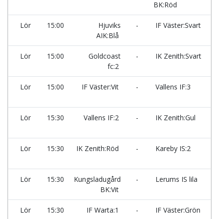
BK:Röd
Ma
Lör
15:00
Hjuviks
-
IF Väster:Svart
AIK:Blå
Ma
Lör
15:00
Goldcoast
-
IK Zenith:Svart
fc:2
Ma
Lör
15:00
IF Väster:Vit
-
Vallens IF:3
Ma
Lör
15:30
Vallens IF:2
-
IK Zenith:Gul
Ma
Lör
15:30
IK Zenith:Röd
-
Kareby IS:2
Ma
Lör
15:30
Kungsladugård
-
Lerums IS lila
BK:Vit
Ma
Lör
15:30
IF Warta:1
-
IF Väster:Grön