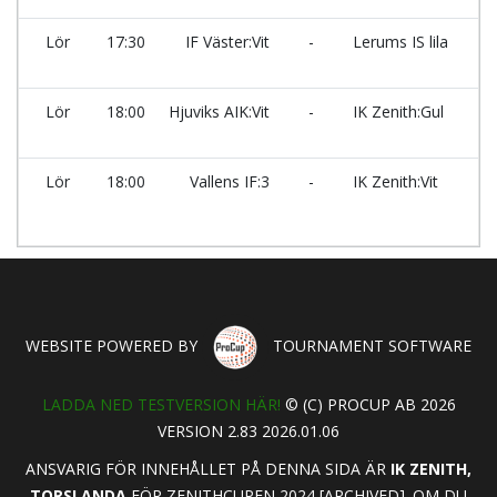
Lör
17:30
IF Väster:Vit
-
Lerums IS lila
Ma
Lör
18:00
Hjuviks AIK:Vit
-
IK Zenith:Gul
Ma
Lör
18:00
Vallens IF:3
-
IK Zenith:Vit
Ma
WEBSITE POWERED BY
TOURNAMENT SOFTWARE
LADDA NED TESTVERSION HÄR!
© (C) PROCUP AB 2026
VERSION 2.83 2026.01.06
ANSVARIG FÖR INNEHÅLLET PÅ DENNA SIDA ÄR
IK ZENITH,
TORSLANDA
FÖR ZENITHCUPEN 2024 [ARCHIVED]. OM DU