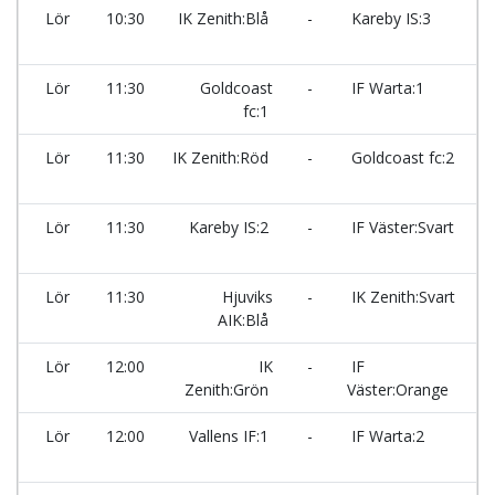
Lör
10:30
IK Zenith:Blå
-
Kareby IS:3
Ma
Lör
11:30
Goldcoast
-
IF Warta:1
fc:1
Ma
Lör
11:30
IK Zenith:Röd
-
Goldcoast fc:2
Ma
Lör
11:30
Kareby IS:2
-
IF Väster:Svart
Ma
Lör
11:30
Hjuviks
-
IK Zenith:Svart
AIK:Blå
Ma
Lör
12:00
IK
-
IF
Zenith:Grön
Väster:Orange
Ma
Lör
12:00
Vallens IF:1
-
IF Warta:2
Ma