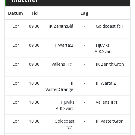
Datum
Tid
Lag
Lör
09:30
IK Zenith:Blå
-
Goldcoast fc:1
Ma
Lör
09:30
IF Warta:2
-
Hjuviks
AIK:Svart
Ma
Lör
09:30
Vallens IF:1
-
IK Zenith:Grön
Ma
Lör
10:30
IF
-
IF Warta:2
Väster:Orange
Ma
Lör
10:30
Hjuviks
-
Vallens IF:1
AIK:Svart
Ma
Lör
10:30
Goldcoast
-
IF Väster:Grön
fc:1
Ma