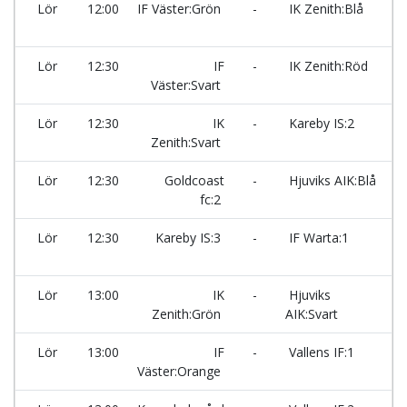
Lör
12:00
IF Väster:Grön
-
IK Zenith:Blå
Ma
Lör
12:30
IF
-
IK Zenith:Röd
Väster:Svart
Ma
Lör
12:30
IK
-
Kareby IS:2
Zenith:Svart
Ma
Lör
12:30
Goldcoast
-
Hjuviks AIK:Blå
fc:2
Ma
Lör
12:30
Kareby IS:3
-
IF Warta:1
Ma
Lör
13:00
IK
-
Hjuviks
Zenith:Grön
AIK:Svart
Ma
Lör
13:00
IF
-
Vallens IF:1
Väster:Orange
Ma