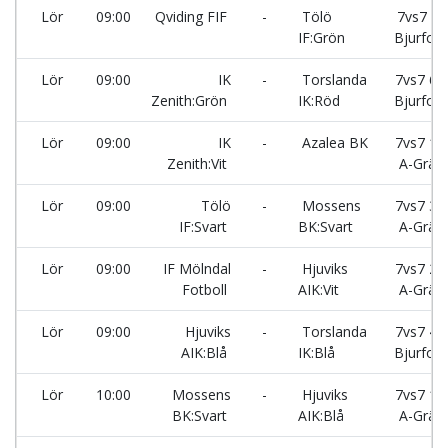
Lör
09:00
Qviding FIF
-
Tölö
7vs7 5-
IF:Grön
Bjurfors
Lör
09:00
IK
-
Torslanda
7vs7 6 -
Zenith:Grön
IK:Röd
Bjurfors
Lör
09:00
IK
-
Azalea BK
7vs7 1 -
Zenith:Vit
A-Gräs
Lör
09:00
Tölö
-
Mossens
7vs7 3 -
IF:Svart
BK:Svart
A-Gräs
Lör
09:00
IF Mölndal
-
Hjuviks
7vs7 2 -
Fotboll
AIK:Vit
A-Gräs
Lör
09:00
Hjuviks
-
Torslanda
7vs7 4 -
AIK:Blå
IK:Blå
Bjurfors
Lör
10:00
Mossens
-
Hjuviks
7vs7 1 -
BK:Svart
AIK:Blå
A-Gräs