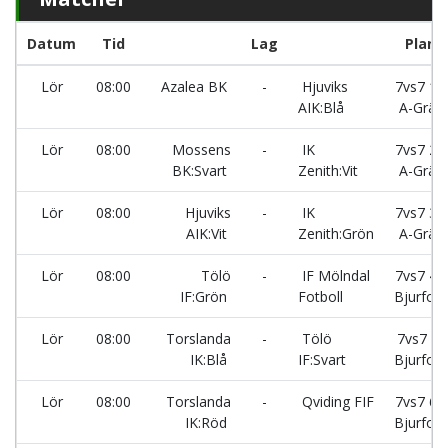
Datum
Tid
Lag
Plan
Lör
08:00
Azalea BK
-
Hjuviks
7vs7 1 -
AIK:Blå
A-Gräs
Lör
08:00
Mossens
-
IK
7vs7 2 -
BK:Svart
Zenith:Vit
A-Gräs
Lör
08:00
Hjuviks
-
IK
7vs7 3 -
AIK:Vit
Zenith:Grön
A-Gräs
Lör
08:00
Tölö
-
IF Mölndal
7vs7 4 -
IF:Grön
Fotboll
Bjurfors
Lör
08:00
Torslanda
-
Tölö
7vs7 5-
IK:Blå
IF:Svart
Bjurfors
Lör
08:00
Torslanda
-
Qviding FIF
7vs7 6 -
IK:Röd
Bjurfors