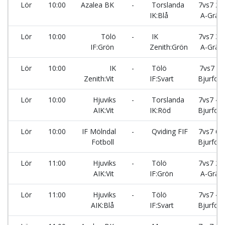
Lör
10:00
Azalea BK
-
Torslanda
7vs7 2 -
IK:Blå
A-Gräs
Lör
10:00
Tölö
-
IK
7vs7 3 -
IF:Grön
Zenith:Grön
A-Gräs
Lör
10:00
IK
-
Tölö
7vs7 5-
Zenith:Vit
IF:Svart
Bjurfors
Lör
10:00
Hjuviks
-
Torslanda
7vs7 4 -
AIK:Vit
IK:Röd
Bjurfors
Lör
10:00
IF Mölndal
-
Qviding FIF
7vs7 6 -
Fotboll
Bjurfors
Lör
11:00
Hjuviks
-
Tölö
7vs7 2 -
AIK:Vit
IF:Grön
A-Gräs
Lör
11:00
Hjuviks
-
Tölö
7vs7 4 -
AIK:Blå
IF:Svart
Bjurfors