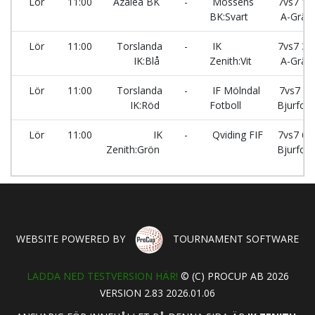
Lör
11:00
Azalea BK
-
Mossens
7vs7 1 -
BK:Svart
A-Gräs
Lör
11:00
Torslanda
-
IK
7vs7 3 -
IK:Blå
Zenith:Vit
A-Gräs
Lör
11:00
Torslanda
-
IF Mölndal
7vs7 5-
IK:Röd
Fotboll
Bjurfors
Lör
11:00
IK
-
Qviding FIF
7vs7 6 -
Zenith:Grön
Bjurfors
WEBSITE POWERED BY
TOURNAMENT SOFTWARE
LADDA NED TESTVERSION HÄR!
© (C) PROCUP AB 2026
VERSION 2.83 2026.01.06