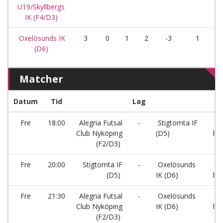
U19/Skyllbergs
IK (F4/D3)
Oxelösunds IK
3
0
1
2
-3
1
(D6)
Matcher
Datum
Tid
Lag
Ha
Fre
18:00
Alegria Futsal
-
Stigtomta IF
A
Club Nyköping
(D5)
hal
(F2/D3)
Fre
20:00
Stigtomta IF
-
Oxelösunds
A
(D5)
IK (D6)
hal
Fre
21:30
Alegria Futsal
-
Oxelösunds
A
Club Nyköping
IK (D6)
hal
(F2/D3)