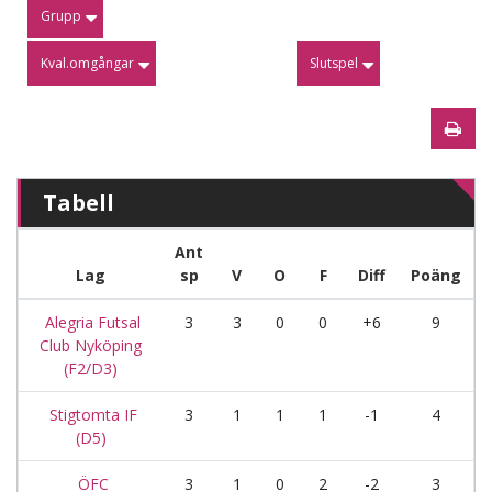
Grupp
Kval.omgångar
Slutspel
Tabell
Ant
Lag
sp
V
O
F
Diff
Poäng
Alegria Futsal
3
3
0
0
+6
9
Club Nyköping
(F2/D3)
Stigtomta IF
3
1
1
1
-1
4
(D5)
ÖFC
3
1
0
2
-2
3