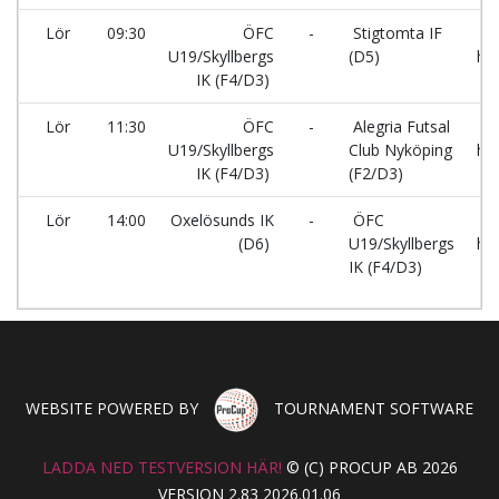
Lör
09:30
ÖFC
-
Stigtomta IF
A
U19/Skyllbergs
(D5)
hal
IK (F4/D3)
Lör
11:30
ÖFC
-
Alegria Futsal
A
U19/Skyllbergs
Club Nyköping
hal
IK (F4/D3)
(F2/D3)
Lör
14:00
Oxelösunds IK
-
ÖFC
A
(D6)
U19/Skyllbergs
hal
IK (F4/D3)
WEBSITE POWERED BY
TOURNAMENT SOFTWARE
LADDA NED TESTVERSION HÄR!
© (C) PROCUP AB 2026
VERSION 2.83 2026.01.06