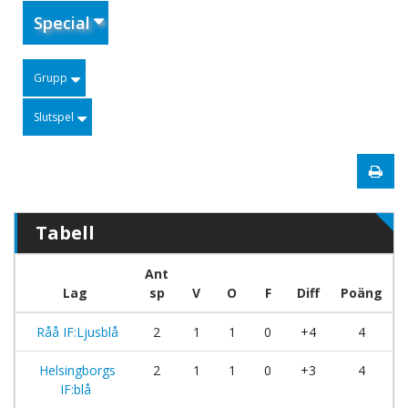
Special
Grupp
Slutspel
Tabell
Ant
Lag
sp
V
O
F
Diff
Poäng
Råå IF:Ljusblå
2
1
1
0
+4
4
Helsingborgs
2
1
1
0
+3
4
IF:blå