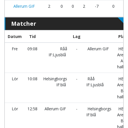
Allerum GIF
2
0
0
2
-7
0
Matcher
Datum
Tid
Lag
Plan
Fre
09:08
Råå
-
Allerum GIF
HBG
IF:Ljusblå
Arena
A-
hallen
Lör
10:08
Helsingborgs
-
Råå
HBG
IF:blå
IF:Ljusblå
Arena
B-
hallen
Lör
12:58
Allerum GIF
-
Helsingborgs
HBG
IF:blå
Arena
B-
hallen