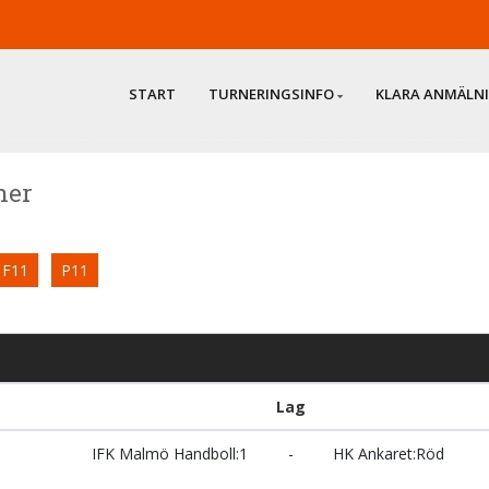
START
TURNERINGSINFO
KLARA ANMÄLN
her
F11
P11
Lag
IFK Malmö Handboll:1
-
HK Ankaret:Röd