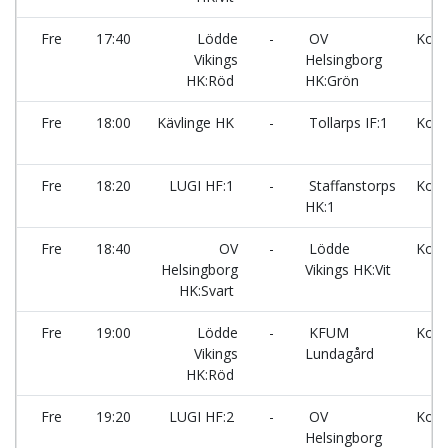
Fre
17:40
Lödde
-
OV
Kors
Vikings
Helsingborg
HK:Röd
HK:Grön
Fre
18:00
Kävlinge HK
-
Tollarps IF:1
Kors
Fre
18:20
LUGI HF:1
-
Staffanstorps
Kors
HK:1
Fre
18:40
OV
-
Lödde
Kors
Helsingborg
Vikings HK:Vit
HK:Svart
Fre
19:00
Lödde
-
KFUM
Kors
Vikings
Lundagård
HK:Röd
Fre
19:20
LUGI HF:2
-
OV
Kors
Helsingborg