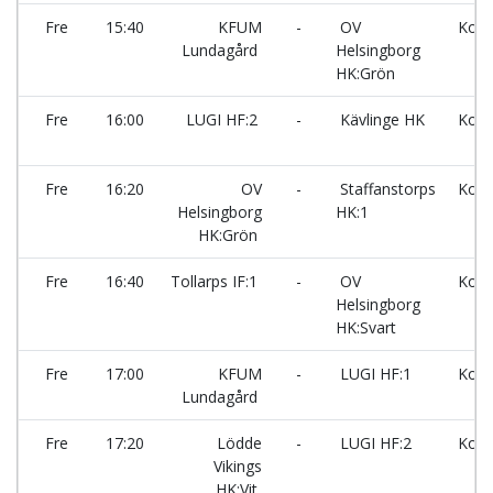
Fre
15:40
KFUM
-
OV
Kors
Lundagård
Helsingborg
HK:Grön
Fre
16:00
LUGI HF:2
-
Kävlinge HK
Kors
Fre
16:20
OV
-
Staffanstorps
Kors
Helsingborg
HK:1
HK:Grön
Fre
16:40
Tollarps IF:1
-
OV
Kors
Helsingborg
HK:Svart
Fre
17:00
KFUM
-
LUGI HF:1
Kors
Lundagård
Fre
17:20
Lödde
-
LUGI HF:2
Kors
Vikings
HK:Vit