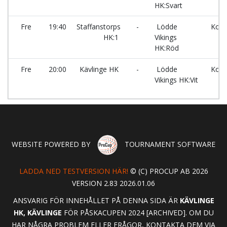
HK:Svart
Fre
19:40
Staffanstorps
-
Lödde
Kors
HK:1
Vikings
HK:Röd
Fre
20:00
Kävlinge HK
-
Lödde
Kors
Vikings HK:Vit
WEBSITE POWERED BY
TOURNAMENT SOFTWARE
LADDA NED TESTVERSION HÄR!
© (C) PROCUP AB 2026
VERSION 2.83 2026.01.06
ANSVARIG FÖR INNEHÅLLET PÅ DENNA SIDA ÄR
KÄVLINGE
HK, KÄVLINGE
FÖR PÅSKACUPEN 2024 [ARCHIVED]. OM DU
HAR NÅGRA PROBLEM ELLER FRÅGOR, KONTAKTA DEM VIA