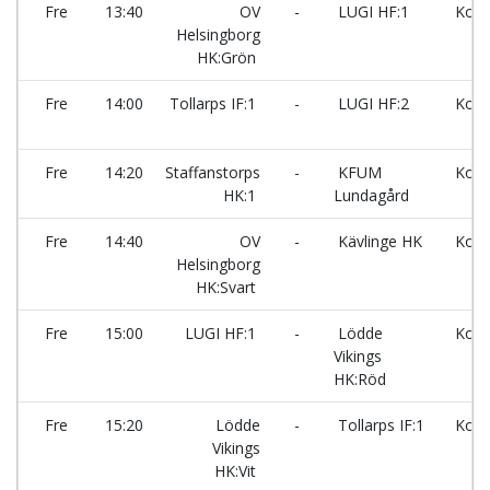
Fre
13:40
OV
-
LUGI HF:1
Kors
Helsingborg
HK:Grön
Fre
14:00
Tollarps IF:1
-
LUGI HF:2
Kors
Fre
14:20
Staffanstorps
-
KFUM
Kors
HK:1
Lundagård
Fre
14:40
OV
-
Kävlinge HK
Kors
Helsingborg
HK:Svart
Fre
15:00
LUGI HF:1
-
Lödde
Kors
Vikings
HK:Röd
Fre
15:20
Lödde
-
Tollarps IF:1
Kors
Vikings
HK:Vit