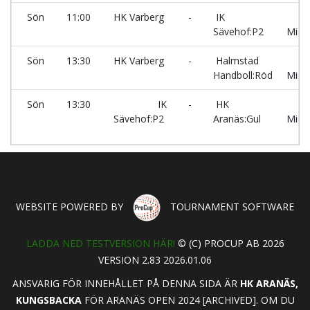
Sön
11:00
HK Varberg
-
IK
B
Sävehof:P2
Minip
Sön
13:30
HK Varberg
-
Halmstad
A
Handboll:Röd
Minip
Sön
13:30
IK
-
HK
B
Sävehof:P2
Aranäs:Gul
Minip
WEBSITE POWERED BY
TOURNAMENT SOFTWARE
LADDA NED TESTVERSION HÄR!
© (C) PROCUP AB 2026
VERSION 2.83 2026.01.06
ANSVARIG FÖR INNEHÅLLET PÅ DENNA SIDA ÄR
HK ARANÄS,
KUNGSBACKA
FÖR ARANÄS OPEN 2024 [ARCHIVED]. OM DU