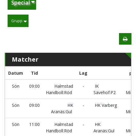
Special
Grupp
Matcher
Datum
Tid
Lag
pl
Sön
09:00
Halmstad
-
IK
A
Handboll:Röd
Sävehof:P2
Minip
Sön
09:00
HK
-
HK Varberg
B
Aranäs:Gul
Minip
Sön
11:00
Halmstad
-
HK
A
Handboll:Röd
Aranäs:Gul
Minip