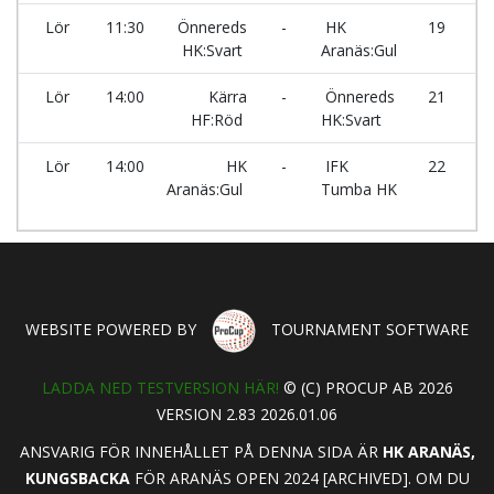
Lör
11:30
Önnereds
-
HK
19
X
HK:Svart
Aranäs:Gul
Lör
14:00
Kärra
-
Önnereds
21
X
HF:Röd
HK:Svart
Lör
14:00
HK
-
IFK
22
X
Aranäs:Gul
Tumba HK
WEBSITE POWERED BY
TOURNAMENT SOFTWARE
LADDA NED TESTVERSION HÄR!
© (C) PROCUP AB 2026
VERSION 2.83 2026.01.06
ANSVARIG FÖR INNEHÅLLET PÅ DENNA SIDA ÄR
HK ARANÄS,
KUNGSBACKA
FÖR ARANÄS OPEN 2024 [ARCHIVED]. OM DU