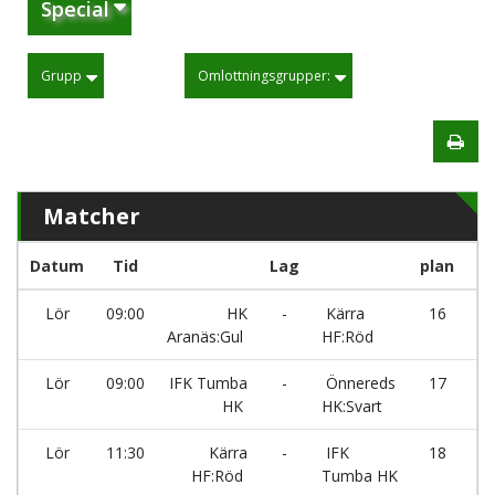
Special
Grupp
Omlottningsgrupper:
Matcher
Datum
Tid
Lag
plan
Re
Lör
09:00
HK
-
Kärra
16
X
Aranäs:Gul
HF:Röd
Lör
09:00
IFK Tumba
-
Önnereds
17
X
HK
HK:Svart
Lör
11:30
Kärra
-
IFK
18
X
HF:Röd
Tumba HK