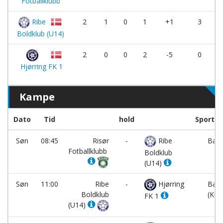
Fotballklubb
Ribe
2
1
0
1
+1
3
Boldklub (U14)
2
0
0
2
-5
0
Hjørring FK 1
Kampe
Dato
Tid
hold
Sportsc
Søn
08:45
Risør
-
Ribe
Bane
Fotballklubb
Boldklub
(U14)
Søn
11:00
Ribe
-
Hjørring
Bane
Boldklub
(Kun
FK 1
(U14)