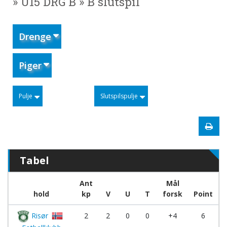
» U15 DRG B » B slutspil
Drenge
Piger
Pulje
Slutspilspulje
Tabel
Ant
Mål
hold
kp
V
U
T
forsk
Point
Risør
2
2
0
0
+4
6