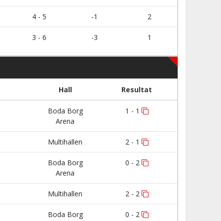
4 - 5
-1
2
3 - 6
-3
1
Hall
Resultat
Boda Borg
1 - 1
Arena
Multihallen
2 - 1
Boda Borg
0 - 2
Arena
Multihallen
2 - 2
Boda Borg
0 - 2