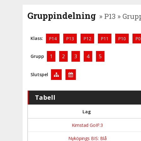
Gruppindelning
» P13 » Grup
Klass:
P14
P13
P12
P11
P10
P0
1
2
3
4
5
Grupp
Slutspel
Tabell
Lag
Kimstad GoIF:3
Nyköpings BIS: Blå