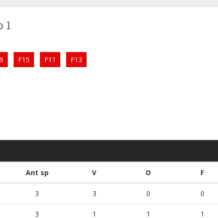
p 1
9
F15
F11
F13
Ant sp
V
O
F
3
3
0
0
3
1
1
1