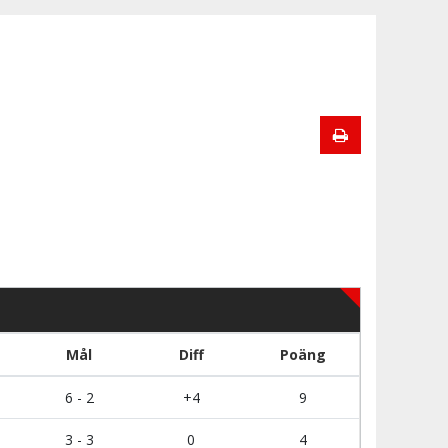
Mål
Diff
Poäng
6 - 2
+4
9
3 - 3
0
4