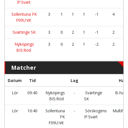
IF:Svart
Sollentuna FK
3
1
1
1
-1
4
F09U:Vit
Svärtinge SK
3
0
2
1
-1
2
Nyköpings
3
0
2
1
-2
2
BIS:Röd
Matcher
Datum
Tid
Lag
Hall
Lör
09:40
Nyköpings
-
Svärtinge
B-hall
BIS:Röd
SK
Lör
10:40
Sollentuna
-
Sörskogens
Multihal
FK
IF:Svart
F09U:Vit