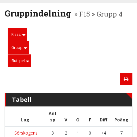
Gruppindelning
» F15 » Grupp 4
Klass:
Grupp
Slutspel
Tabell
Ant
Lag
sp
V
O
F
Diff
Poäng
Sörskogens
3
2
1
0
+4
7