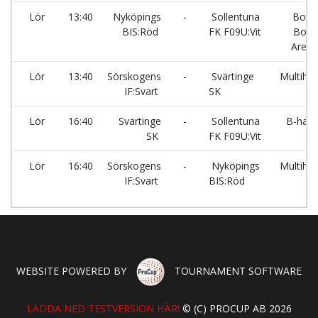
Lör
13:40
Nyköpings
-
Sollentuna
Boda
BIS:Röd
FK F09U:Vit
Borg
Arena
Lör
13:40
Sörskogens
-
Svärtinge
Multihal
IF:Svart
SK
Lör
16:40
Svärtinge
-
Sollentuna
B-hall
SK
FK F09U:Vit
Lör
16:40
Sörskogens
-
Nyköpings
Multihal
IF:Svart
BIS:Röd
WEBSITE POWERED BY
TOURNAMENT SOFTWARE
LADDA NED TESTVERSION HÄR!
© (C) PROCUP AB 2026