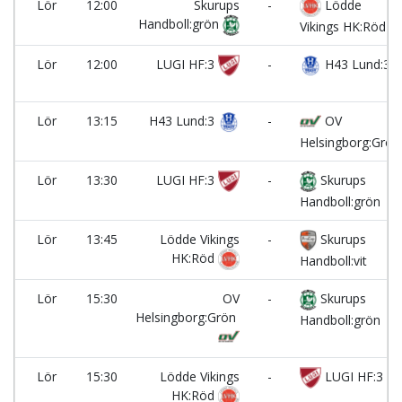
Lör
12:00
Skurups
-
Lödde
Handboll:grön
Vikings HK:Röd
Lör
12:00
LUGI HF:3
-
H43 Lund:3
Lör
13:15
H43 Lund:3
-
OV
Helsingborg:Grön
Lör
13:30
LUGI HF:3
-
Skurups
Handboll:grön
Lör
13:45
Lödde Vikings
-
Skurups
HK:Röd
Handboll:vit
Lör
15:30
OV
-
Skurups
Helsingborg:Grön
Handboll:grön
Lör
15:30
Lödde Vikings
-
LUGI HF:3
HK:Röd