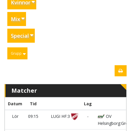
Kvinnor
Mix
Special
Grupp
Matcher
Datum
Tid
Lag
Lör
09:15
LUGI HF:3
-
OV
Helsingborg:Grön