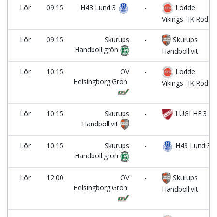
Lör
09:15
H43 Lund:3
-
Lödde
Vikings HK:Röd
Lör
09:15
Skurups
-
Skurups
Handboll:grön
Handboll:vit
Lör
10:15
OV
-
Lödde
Helsingborg:Grön
Vikings HK:Röd
Lör
10:15
Skurups
-
LUGI HF:3
Handboll:vit
Lör
10:15
Skurups
-
H43 Lund:3
Handboll:grön
Lör
12:00
OV
-
Skurups
Helsingborg:Grön
Handboll:vit