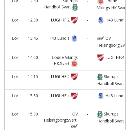
Lör
12:30
Skurups
-
Lödde
Handboll:Svart
Vikings HK:Svart
Lör
12:30
LUGI HF:2
-
H43 Lund:1
Lör
13:45
H43 Lund:1
-
OV
Helsingborg:Svart
Lör
14:00
Lödde Vikings
-
LUGI HF:4
HK:Svart
Lör
14:15
LUGI HF:2
-
Skurups
Handboll:Svart
Lör
15:30
LUGI HF:4
-
H43 Lund:1
Lör
15:30
OV
-
Skurups
Helsingborg:Svart
Handboll:Svart