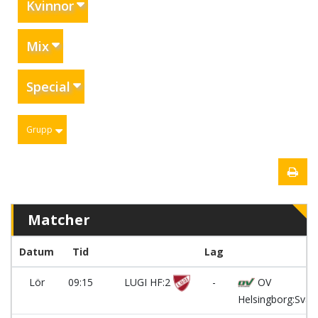
Kvinnor
Mix
Special
Grupp
Matcher
Datum
Tid
Lag
Lör
09:15
LUGI HF:2
-
OV
Helsingborg:Svart