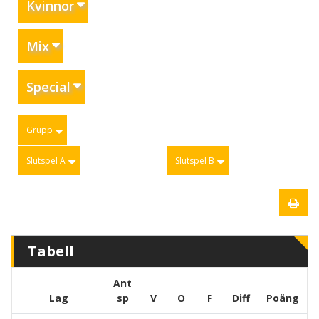
Kvinnor
Mix
Special
Grupp
Slutspel A
Slutspel B
Tabell
Ant
Lag
sp
V
O
F
Diff
Poäng