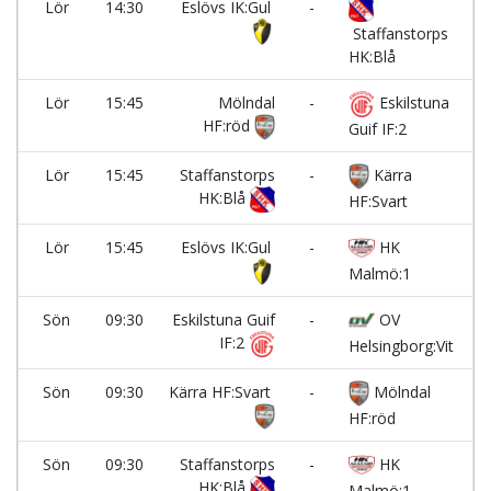
Lör
14:30
Eslövs IK:Gul
-
P
Staffanstorps
HK:Blå
Lör
15:45
Mölndal
-
Eskilstuna
P
HF:röd
Guif IF:2
Lör
15:45
Staffanstorps
-
Kärra
P
HK:Blå
HF:Svart
Lör
15:45
Eslövs IK:Gul
-
HK
P
Malmö:1
Sön
09:30
Eskilstuna Guif
-
OV
P
IF:2
Helsingborg:Vit
Sön
09:30
Kärra HF:Svart
-
Mölndal
P
HF:röd
Sön
09:30
Staffanstorps
-
HK
P
HK:Blå
Malmö:1