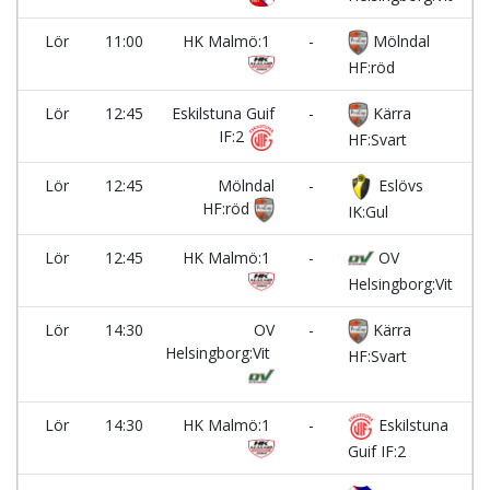
Lör
11:00
HK Malmö:1
-
Mölndal
P
HF:röd
Lör
12:45
Eskilstuna Guif
-
Kärra
P
IF:2
HF:Svart
Lör
12:45
Mölndal
-
Eslövs
P
HF:röd
IK:Gul
Lör
12:45
HK Malmö:1
-
OV
P
Helsingborg:Vit
Lör
14:30
OV
-
Kärra
P
Helsingborg:Vit
HF:Svart
Lör
14:30
HK Malmö:1
-
Eskilstuna
P
Guif IF:2