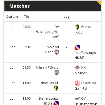
Matcher
Datum
Tid
Lag
B
Lör
09:30
OV
-
Eslövs
P
Helsingborg:Vit
IK:Gul
Lör
09:30
Mölndal
-
P
HF:röd
Staffanstorps
HK:Blå
Lör
09:30
Kärra HF:Svart
-
HK
P
Malmö:1
Lör
11:00
Eslövs IK:Gul
-
Eskilstuna
P
Guif IF:2
Lör
11:00
Staffanstorps
-
OV
P
HK:Blå
Helsingborg:Vit