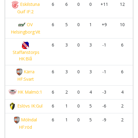
Eskilstuna
6
6
0
0
+11
12
Guif IF:2
OV
6
5
0
1
+9
10
Helsingborg:Vit
6
3
0
3
-1
6
Staffanstorps
HK:Blå
Kärra
6
3
0
3
-1
6
HF:Svart
HK Malmö:1
6
2
0
4
-3
4
Eslövs IK:Gul
6
1
0
5
-6
2
Mölndal
6
1
0
5
-9
2
HF:röd