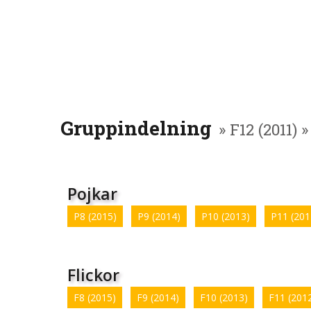
Gruppindelning
» F12 (2011) 
Pojkar
P8 (2015)
P9 (2014)
P10 (2013)
P11 (201
Flickor
F8 (2015)
F9 (2014)
F10 (2013)
F11 (201