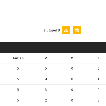
Slutspel B
Ant sp
V
O
F
5
5
0
0
5
4
0
1
5
3
0
2
5
2
0
3