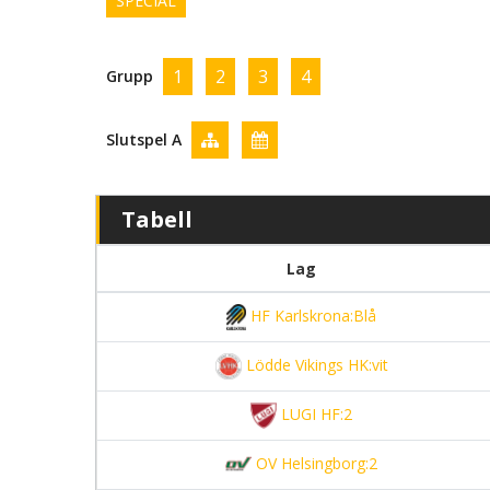
SPECIAL
1
2
3
4
Grupp
Slutspel A
Tabell
Lag
HF Karlskrona:Blå
Lödde Vikings HK:vit
LUGI HF:2
OV Helsingborg:2