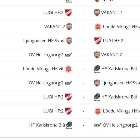
LUGI HF:2
-
VAKANT:2
VAKANT:2
-
Lödde Vikings HK:v
Ljunghusen HK:Svart
-
LUGI HF:2
OV Helsingborg:2
-
VAKANT:2
Lödde Vikings HK:vit
-
HF Karlskrona:Blå
OV Helsingborg:2
-
Ljunghusen HK:Sva
LUGI HF:2
-
HF Karlskrona:Blå
LUGI HF:2
-
Lödde Vikings HK:v
HF Karlskrona:Blå
-
OV Helsingborg:2