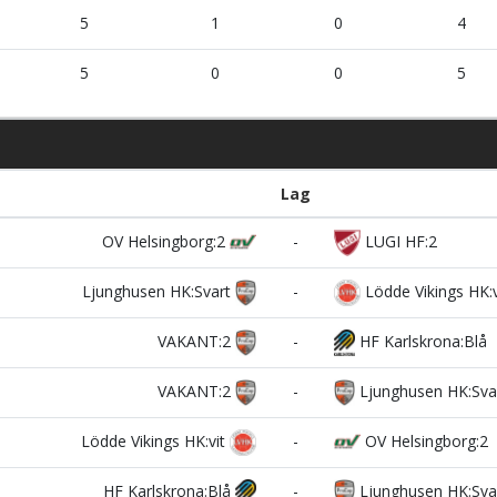
5
1
0
4
5
0
0
5
Lag
OV Helsingborg:2
-
LUGI HF:2
Ljunghusen HK:Svart
-
Lödde Vikings HK:v
VAKANT:2
-
HF Karlskrona:Blå
VAKANT:2
-
Ljunghusen HK:Sva
Lödde Vikings HK:vit
-
OV Helsingborg:2
HF Karlskrona:Blå
-
Ljunghusen HK:Sva