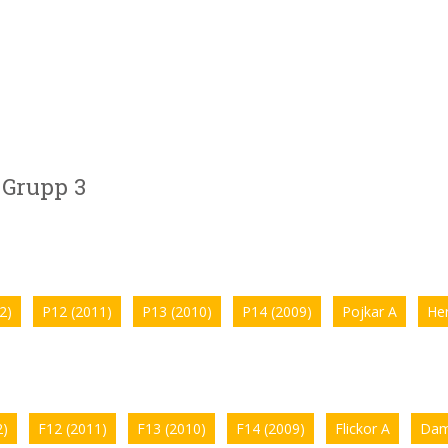
» Grupp 3
2)
P12 (2011)
P13 (2010)
P14 (2009)
Pojkar A
Her
2)
F12 (2011)
F13 (2010)
F14 (2009)
Flickor A
Dam