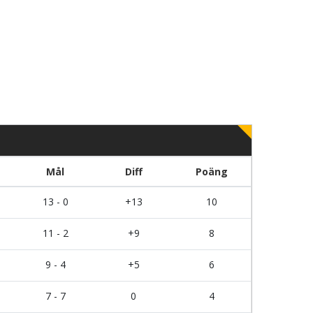
Mål
Diff
Poäng
13 - 0
+13
10
11 - 2
+9
8
9 - 4
+5
6
7 - 7
0
4