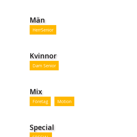
Män
HerrSenior
Kvinnor
Dam Senior
Mix
Företag
Motion
Special