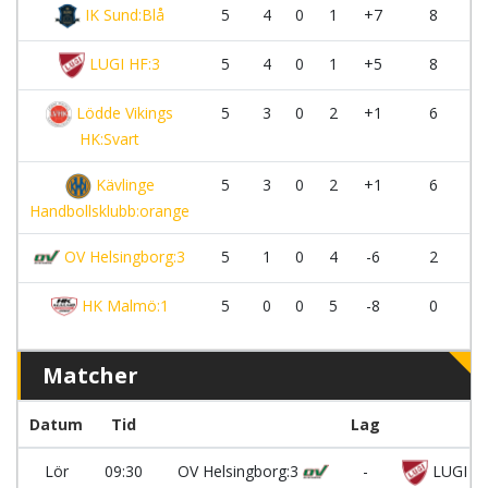
IK Sund:Blå
5
4
0
1
+7
8
LUGI HF:3
5
4
0
1
+5
8
Lödde Vikings
5
3
0
2
+1
6
HK:Svart
Kävlinge
5
3
0
2
+1
6
Handbollsklubb:orange
OV Helsingborg:3
5
1
0
4
-6
2
HK Malmö:1
5
0
0
5
-8
0
Matcher
Datum
Tid
Lag
Lör
09:30
OV Helsingborg:3
-
LUGI HF