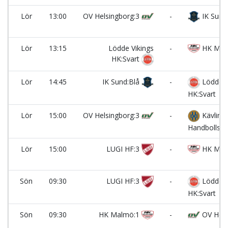
Lör
13:00
OV Helsingborg:3
-
IK Sund
Lör
13:15
Lödde Vikings
-
HK Mal
HK:Svart
Lör
14:45
IK Sund:Blå
-
Lödde V
HK:Svart
Lör
15:00
OV Helsingborg:3
-
Kävling
Handbollskl
Lör
15:00
LUGI HF:3
-
HK Mal
Sön
09:30
LUGI HF:3
-
Lödde V
HK:Svart
Sön
09:30
HK Malmö:1
-
OV Hels