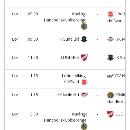
Lör
09:30
Kävlinge
-
Lödde V
Handbollsklubb:orange
HK:Svart
Lör
09:30
IK Sund:Blå
-
HK Mal
Lör
11:00
LUGI HF:3
-
IK Sund
Lör
11:15
Lödde Vikings
-
OV Hels
HK:Svart
Lör
11:15
HK Malmö:1
-
Kävling
Handbollskl
Lör
13:00
Kävlinge
-
LUGI HF
Handbollsklubb:orange