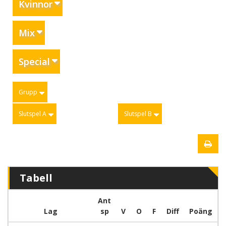
Kvinnor
Mix
Special
Grupp
Slutspel A
Slutspel B
Tabell
Ant
Lag
sp
V
O
F
Diff
Poäng