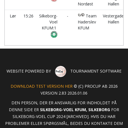
Nordøst
Hallen
Lør
15:26
Silkeborg-
-
Team
Vestergade
Voel
Haderslev
Hallen
KFUM:1
KFUM
WEBSITE POWERED BY
TOURNAMENT SOFTWARE
DOWNLOAD TEST VERSION HER
© (C) PROCUP AB 2026
VERSION 2.83 2026.01.06
DEN PERSON, DER ER ANSVARLIG FOR INDHOLDET PÅ
DENNE SIDE ER
SILKEBORG-VOEL KFUM, SILKEBORG
FOR
SILKEBORG-VOEL CUP 2024 [ARCHIVED]. HVIS DU HAR
PROBLEMER ELLER SPØRGSMÅL, BEDES DU KONTAKTE DEM