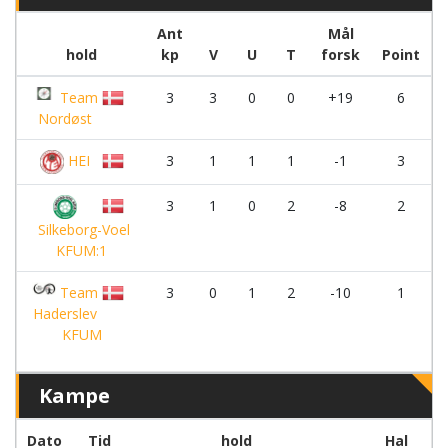
Ant
Mål
hold
kp
V
U
T
forsk
Point
Team
3
3
0
0
+19
6
Nordøst
HEI
3
1
1
1
-1
3
3
1
0
2
-8
2
Silkeborg-Voel
KFUM:1
Team
3
0
1
2
-10
1
Haderslev
KFUM
Kampe
Dato
Tid
hold
Hal