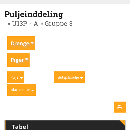
Puljeinddeling
» U13P - A » Gruppe 3
Drenge
Piger
Pulje
Slutspilspulje
plac.kampe
Tabel