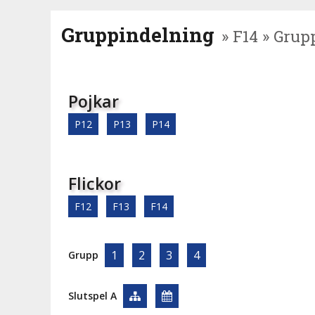
Gruppindelning
» F14 » Grup
Pojkar
P12
P13
P14
Flickor
F12
F13
F14
1
2
3
4
Grupp
Slutspel A