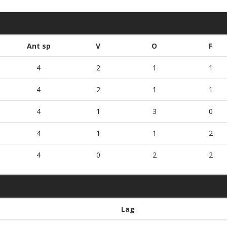
Ant sp
V
O
F
4
2
1
1
4
2
1
1
4
1
3
0
4
1
1
2
4
0
2
2
Lag