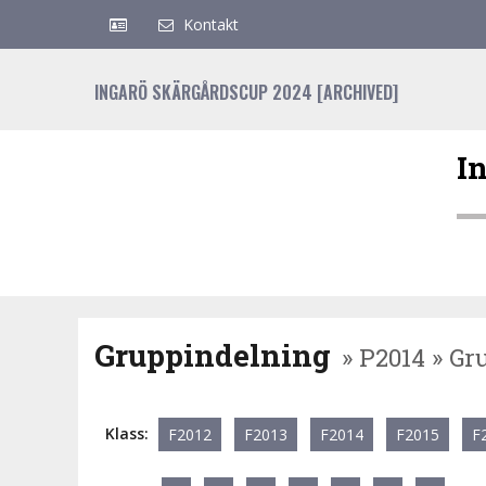
Kontakt
INGARÖ SKÄRGÅRDSCUP 2024 [ARCHIVED]
I
Gruppindelning
» P2014 » Gr
Klass:
F2012
F2013
F2014
F2015
F