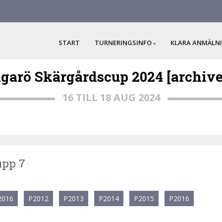
START
TURNERINGSINFO
KLARA ANMÄLN
ngarö Skärgårdscup 2024 [archive
16 TILL 18 AUG 2024
upp 7
2016
P2012
P2013
P2014
P2015
P2016