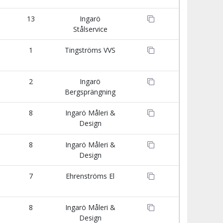
13
Ingarö
Stålservice
1
Tingströms VVS
2
Ingarö
Bergsprängning
8
Ingarö Måleri &
Design
8
Ingarö Måleri &
Design
7
Ehrenströms El
8
Ingarö Måleri &
Design