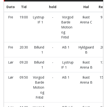
Dato
Tid
hold
Hal
Resu
Fre
19:00
Lystrup
-
Vorgod
Ikast
9 - 
IF 1
Barde
Arena C
Motion
og
Fritid
Fre
20:30
Billund
-
AB 1
Hyldgaard
20 -
1
B
Lør
09:20
Billund
-
Lystrup
Ikast
13 -
1
IF 1
Arena B
Lør
09:50
Vorgod
-
AB 1
Ikast
15 -
Barde
Arena B
Motion
og
Fritid