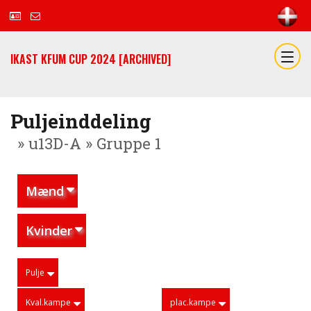
IKAST KFUM CUP 2024 [ARCHIVED]
Puljeinddeling
» u13D-A » Gruppe 1
Mænd
Kvinder
Pulje
Kval.kampe
plac.kampe