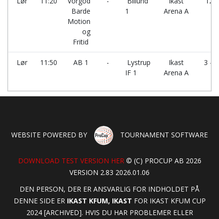
Lør
11:20
Vorgod
-
Billund
Ikast
12 -
Barde
1
Arena A
Motion
og
Fritid
Lør
11:50
AB 1
-
Lystrup
Ikast
3 - 
IF 1
Arena A
WEBSITE POWERED BY
TOURNAMENT SOFTWARE
DOWNLOAD TEST VERSION HER
© (C) PROCUP AB 2026
VERSION 2.83 2026.01.06
DEN PERSON, DER ER ANSVARLIG FOR INDHOLDET PÅ
DENNE SIDE ER
IKAST KFUM, IKAST
FOR IKAST KFUM CUP
2024 [ARCHIVED]. HVIS DU HAR PROBLEMER ELLER