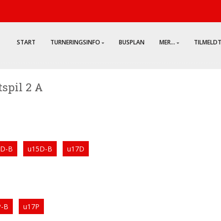
START
TURNERINGSINFO
BUSPLAN
MER...
TILMELD
tspil 2 A
3D-B
u15D-B
u17D
P-B
u17P