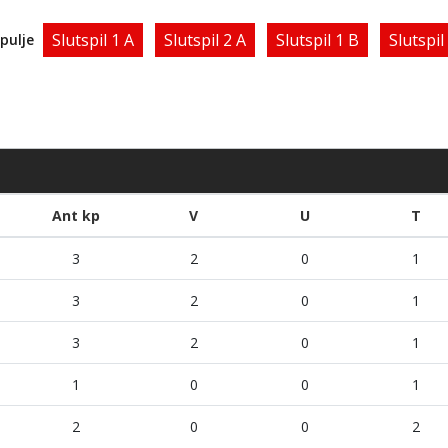
Slutspil 1 A
Slutspil 2 A
Slutspil 1 B
Slutspil
spulje
Ant kp
V
U
T
3
2
0
1
3
2
0
1
3
2
0
1
1
0
0
1
2
0
0
2