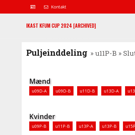
Kontakt
IKAST KFUM CUP 2024 [ARCHIVED]
Puljeinddeling
» u11P-B » Slu
Mænd
u09D-A
u09D-B
u11D-B
u13D-A
u1
Kvinder
u09P-B
u11P-B
u13P-A
u13P-B
u15