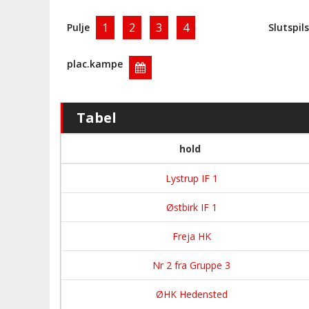
1
2
3
4
Pulje
Slutspil
plac.kampe
Tabel
hold
Lystrup IF 1
Østbirk IF 1
Freja HK
Nr 2 fra Gruppe 3
ØHK Hedensted