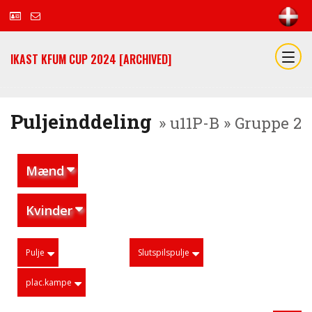
IKAST KFUM CUP 2024 [ARCHIVED]
Puljeinddeling
» u11P-B » Gruppe 2
Mænd
Kvinder
Pulje
Slutspilspulje
plac.kampe