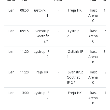
Lør
08:50
Østbirk IF
-
Freja HK
Ikast
11 
1
Arena
C
Lør
09:15
Svenstrup
-
Lystrup IF
Ikast
5 -
Godthåb
2
Arena
IF 2 *
C
Lør
11:20
Lystrup IF
-
Østbirk IF
Ikast
3 -
2
1
Arena
B
Lør
11:20
Freja HK
-
Svenstrup
Ikast
7 -
Godthåb
Arena
IF 2 *
C
Lør
13:00
Lystrup IF
-
Freja HK
Ikast
1 -
2
Arena
B