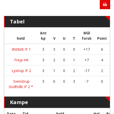
Tabel
Ant
Mål
hold
kp
V
U
T
forsk
Point
Østbirk IF 1
3
3
0
0
+17
6
Freja HK
3
2
0
1
+7
4
Lystrup IF 2
3
1
0
2
-17
2
Svenstrup
3
0
0
3
-7
0
Godthåb IF 2 *
Kampe
Dato
Tid
hold
Hal
Res