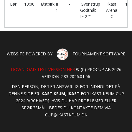
Lør
13:00
Østbirk IF
-
Svenstrup
Ikast
15 
1
Godthåb
Arena
IF 2 *
C
WEBSITE POWERED BY
TOURNAMENT SOFTWARE
DOWNLOAD TEST VERSION HER
© (C) PROCUP AB 2026
VERSION 2.83 2026.01.06
DEN PERSON, DER ER ANSVARLIG FOR INDHOLDET PÅ
DENNE SIDE ER
IKAST KFUM, IKAST
FOR IKAST KFUM CUP
2024 [ARCHIVED]. HVIS DU HAR PROBLEMER ELLER
SPØRGSMÅL, BEDES DU KONTAKTE DEM VIA
CUP@IKASTKFUM.DK