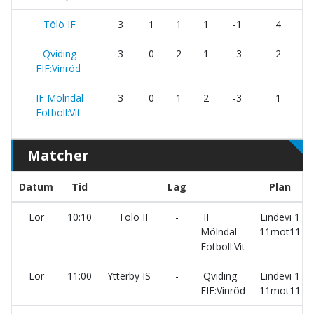
Tölö IF
3
1
1
1
-1
4
Qviding
3
0
2
1
-3
2
FIF:Vinröd
IF Mölndal
3
0
1
2
-3
1
Fotboll:Vit
Matcher
Datum
Tid
Lag
Plan
Lör
10:10
Tölö IF
-
IF
Lindevi 1
Mölndal
11mot11
Fotboll:Vit
Lör
11:00
Ytterby IS
-
Qviding
Lindevi 1
FIF:Vinröd
11mot11