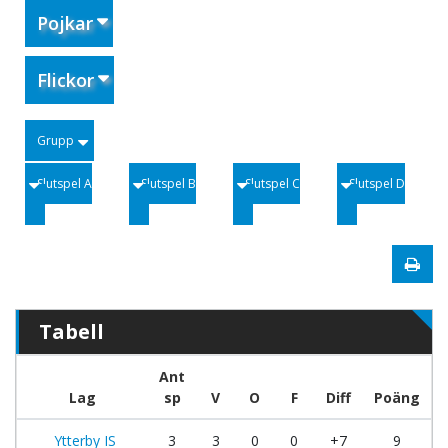
Pojkar
Flickor
Grupp
Slutspel A
Slutspel B
Slutspel C
Slutspel D
Tabell
Ant
Lag
sp
V
O
F
Diff
Poäng
Ytterby IS
3
3
0
0
+7
9