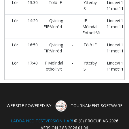
Lör
13:30
Tölö IF
-
Ytterby
Lindevi 1
IS
11mot11
Lör
14:20
Qviding
-
IF
Lindevi 1
FIF:Vinröd
Mölndal
11mot11
Fotboll:Vit
Lör
16:50
Qviding
-
Tölö IF
Lindevi 1
FIF:Vinröd
11mot11
Lör
17:40
IF Mölndal
-
Ytterby
Lindevi 1
Fotboll:Vit
IS
11mot11
WEBSITE POWERED BY
TOURNAMENT SOFTWARE
LADDA NED TESTVERSION HÄR!
© (C) PROCUP AB 2026
VERSION 2.83 2026.01.06